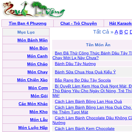
Tìm Bạn 4 Phương
Chat - Trò Chuyện
Hát Karaok
Tất Cả »
A
B
C
Mục Lục
Món Bánh Mặn
Tên Món Ăn
Món Bún
Bạn Đã Thử Công Thức Bánh Dâu Tây 
Món Canh
Chay Mới Lạ Này Chưa?
Bánh Dâu Tây Nướng
Món Cháo
Món Chay
Bánh Sữa Chua Hoa Quả Kiểu Ý
Món Chiên Xào
Bắp Rang Bơ Dâu Tây Socola
Bí Quyết Làm Kem Hoa Quả Ngọt Mát, Đ
Món Cơm
Thù Đáng Yêu Cho Ngày Oi Nóng, Trẻ Thí
Mê!
Món Gỏi
Cách Làm Bánh Bông Lan Hoa Quả
Các Món Khác
Cách Làm Bánh Bông Lan Hoa Quả Cho
Món Kho
Hè Thêm Tươi Mát
Cách Làm Bánh Chocolate Dâu Không C
Món Lẫu
Nướng
Món Luộc Hấp
Cách Làm Bánh Kem Chocolate