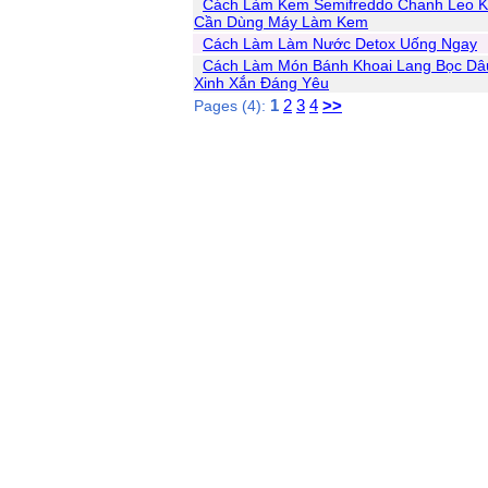
Cách Làm Kem Semifreddo Chanh Leo 
Cần Dùng Máy Làm Kem
Cách Làm Làm Nước Detox Uống Ngay
Cách Làm Món Bánh Khoai Lang Bọc Dâ
Xinh Xắn Đáng Yêu
1
2
3
4
>>
Pages (4):