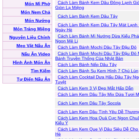
Cách Làm Bánh Kem Dâu Đông Lạnh Gi
Món Mì Phở
Giòn Lạ Miệng
Món Nem Chả
Cách Làm Bánh Kem Dâu Tây
Món Nướng
Cách Làm Bánh Kem Dâu Tây Mát Lạnh
Món Tráng Miệng
Ngày Hè
Cách Làm Bánh Mì Nướng Dừa Kiểu Ph
Nguyên Liệu Chính
Ngon Mê Li
Mẹo Vặt Nấu Ăn
Cách Làm Bánh Mochi Dâu Tây Đậu Đỏ
Cách Làm Bánh Mochi Dâu Tây Đậu Đỏ
Nấu Ăn Video
Bánh Truyền Thống Của Nhật Bản
Hình Ảnh Món Ăn
Cách Làm Bánh Nếp Dâu Tây
Tìm Kiếm
Cách Làm Bánh Su Kem Hình 7 Chú Lùn
Cách Làm Cocktail Dưa Hấu Dâu Tây Ng
Tự Điển Nấu Ăn
Tuyệt
Cách Làm Kem 3 Vị Đẹp Mắt Hấp Dẫn
Cách Làm Kem Dâu Tây Mix Dứa Tươi M
Cách Làm Kem Dâu Tây Socola
Cách Làm Kem Dâu Tình Yêu Dễ Thươn
Cách Làm Kem Hoa Quả Cực Ngon Chu
Kiểu Ý
Cách Làm Kem Que Vị Dâu Siêu Dễ Cho
Hè