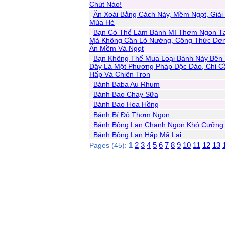
Chút Nào!
Ăn Xoài Bằng Cách Này, Mềm Ngọt, Giải
Mùa Hè
Bạn Có Thể Làm Bánh Mì Thơm Ngon Tạ
Mà Không Cần Lò Nướng, Công Thức Đơn
Ăn Mềm Và Ngọt
Bạn Không Thể Mua Loại Bánh Này Bên 
Đây Là Một Phương Pháp Độc Đáo, Chỉ C
Hấp Và Chiên Tron
Bánh Baba Au Rhum
Bánh Bao Chay Sữa
Bánh Bao Hoa Hồng
Bánh Bí Đỏ Thơm Ngon
Bánh Bông Lan Chanh Ngon Khó Cưỡng
Bánh Bông Lan Hấp Mã Lai
1
2
3
4
5
6
7
8
9
10
11
12
13
Pages (45):