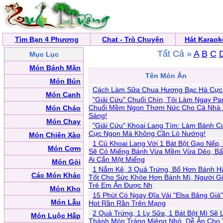
Tìm Bạn 4 Phương
Chat - Trò Chuyện
Hát Karaok
Tất Cả »
A
B
C
Mục Lục
Món Bánh Mặn
Tên Món Ăn
Món Bún
Cách Làm Sữa Chua Hương Bạc Hà Cực
Món Canh
"Giải Cứu" Chuối Chín, Tôi Làm Ngay P
Chuối Mềm Ngon Thơm Nức Cho Cả Nhà
Món Cháo
Sáng!
Món Chay
"Giải Cứu" Khoai Lang Tím: Làm Bánh C
Cực Ngon Mà Không Cần Lò Nướng!
Món Chiên Xào
1 Củ Khoai Lang Với 1 Bát Bột Gạo Nếp,
Món Cơm
Sẽ Có Miếng Bánh Vừa Mềm Vừa Dẻo, Bấ
Ai Cắn Một Miếng
Món Gỏi
1 Nắm Kê, 3 Quả Trứng, Bổ Hơn Bánh H
Các Món Khác
Tốt Cho Sức Khỏe Hơn Bánh Mì, Người G
Trẻ Em Ăn Được Nh
Món Kho
15 Phút Có Ngay Đĩa Vải "Elsa Băng Giá
Món Lẫu
Hot Rần Rần Trên Mạng
2 Quả Trứng, 1 Ly Sữa, 1 Bát Bột Mì Sẽ
Món Luộc Hấp
Thành Món Tráng Miệng Nhỏ, Dễ Ăn Cho 