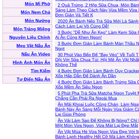
Món Mì Phở
2 Quả Trứng, 2 Hộp Sữa Chua, Món Bán
Sáng Làm Theo Cách Này Vừa Mềm Vừa 
Món Nem Chả
Đơn Giản Và Tiết K
Món Nướng
2020 Ăn Bánh Nếp Trà Sữa Mới Là Sành 
Cách Làm Lại Vô Cùng Dễ!
Món Tráng Miệng
3 Bước "Dễ Như Ăn Kẹo" Làm Kem Sữa
Nguyên Liệu Chính
Ai Ăn Cũng Khen Ngon!
3 Bước Đơn Giản Làm Bánh Màn Thầu 
Mẹo Vặt Nấu Ăn
Ngọt
Nấu Ăn Video
30 Phút Vào Bếp Để "Bay Vèo" Về Tuổi 
Dội Với Sữa Chua Túi: Hội Mê Ăn Vặt Nhấ
Hình Ảnh Món Ăn
Không Thể
Tìm Kiếm
4 Bước Đơn Giản Làm Bánh Quy Cracker
Xốp Hấp Dẫn Để Dành Ăn Dần
Tự Điển Nấu Ăn
4 Bước Đơn Giản Làm Bánh Trứng Sữa 
Xốp Mềm Ăn Siêu Ngon
5 Phút Pha Trà Sữa Matcha Ngon Tuyệt
Chẳng Cần Phải Ra Ngoài Mua
Ăn Mãi Khoai Luộc Cũng Chán, Làm Ng
Bánh Này Ăn Sáng Mỗi Ngày Vừa Giảm C
Lại Giúp Phòng
Ăn Vải Làm Sao Để Không Bị Nóng? Chỉ
Một Món Vừa Ngon, Vừa Mát Lại Đẹp Mắt
Ăn Vặt Mùa Hè Vừa Ngon Vừa Đẹp Với 
Bánh Lạnh Healthy Hết Cỡ Mà Làm Khôn