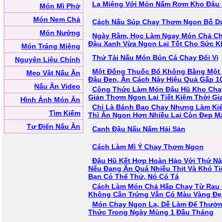
Lạ Miệng Với Món Nấm Rơm Kho Đậu
Món Mì Phở
Món Nem Chả
Cách Nấu Súp Chay Thơm Ngon Bỗ 
Món Nướng
Ngày Rằm, Học Làm Ngay Món Chả C
Đậu Xanh Vừa Ngon Lại Tốt Cho Sức K
Món Tráng Miệng
Thử Tài Nấu Món Bún Cá Chay Đổi Vị
Nguyên Liệu Chính
Một Đống Thuốc Bổ Không Bằng Một
Mẹo Vặt Nấu Ăn
Đậu Đen, Ăn Cách Này Hiệu Quả Gấp 1
Nấu Ăn Video
Công Thức Làm Món Đậu Hũ Kho Cha
Giản Thơm Ngon Lại Tiết Kiệm Thời Gi
Hình Ảnh Món Ăn
Chỉ Là Bánh Bao Chay Nhưng Làm Ki
Tìm Kiếm
Thì Ăn Ngon Hơn Nhiều Lại Còn Đẹp Mắ
Tự Điển Nấu Ăn
Canh Đậu Nấu Nấm Hải Sản
Cách Làm Mì Ý Chay Thơm Ngon
Đậu Hũ Kết Hợp Hoàn Hảo Với Thứ Nà
Nếu Đang Ăn Quá Nhiều Thịt Và Khó Ti
Bạn Có Thể Thử, Nó Có Tá
Cách Làm Món Chả Hấp Chay Từ Rau 
Không Cần Trứng Vẫn Có Màu Vàng Đẹ
Món Chay Ngon Lạ, Dễ Làm Để Thưở
Thức Trong Ngày Mùng 1 Đầu Tháng