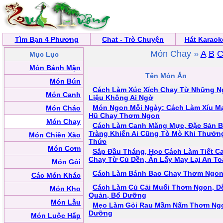
Tìm Bạn 4 Phương
Chat - Trò Chuyện
Hát Karaok
Món Chay »
A
B
Mục Lục
Món Bánh Mặn
Tên Món Ăn
Món Bún
Cách Làm Xúc Xích Chay Từ Những 
Món Canh
Liệu Không Ai Ngờ
Món Ngon Mỗi Ngày: Cách Làm Xíu M
Món Cháo
Hũ Chay Thơm Ngon
Món Chay
Cách Làm Canh Măng Mực, Đặc Sản B
Tràng Khiến Ai Cũng Tò Mò Khi Thưởn
Món Chiên Xào
Thức
Món Cơm
Sắp Đầu Tháng, Học Cách Làm Tiết C
Chay Từ Củ Dền, Ăn Lấy May Lại An To
Món Gỏi
Cách Làm Bánh Bao Chay Thơm Ngo
Các Món Khác
Cách Làm Củ Cải Muối Thơm Ngon, D
Món Kho
Quản, Bổ Dưỡng
Món Lẫu
Mẹo Làm Gỏi Rau Mầm Nấm Thơm Ng
Dưỡng
Món Luộc Hấp