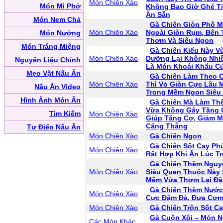
Món Chiên Xào
Món Mì Phở
Không Bao Giờ Ghé T
Ăn Sẵn
Món Nem Chả
Gà Chiên Giòn Phô M
Món Chiên Xào
Ngoài Giòn Rụm, Bên 
Món Nướng
Thơm Và Siêu Ngon
Món Tráng Miệng
Gà Chiên Kiểu Này V
Món Chiên Xào
Dưỡng Lại Không Nhi
Nguyên Liệu Chính
Là Món Khoái Khẩu Củ
Mẹo Vặt Nấu Ăn
Gà Chiên Làm Theo 
Món Chiên Xào
Thì Vỏ Giòn Cực Lâu 
Nấu Ăn Video
Trong Mềm Ngon Siêu
Hình Ảnh Món Ăn
Gà Chiên Mà Làm Thế
Vừa Không Gây Tăng 
Tìm Kiếm
Món Chiên Xào
Giúp Tăng Cơ, Giảm M
Căng Thẳng
Tự Điển Nấu Ăn
Món Chiên Xào
Gà Chiên Ngon
Gà Chiên Sốt Cay Ph
Món Chiên Xào
Rất Hợp Khi Ăn Lúc T
Gà Chiên Thêm Nguy
Món Chiên Xào
Siêu Quen Thuộc Này 
Mềm Vừa Thơm Lại Đ
Gà Chiên Thêm Nước
Món Chiên Xào
Cực Đậm Đà, Đưa Cơ
Món Chiên Xào
Gà Chiên Trộn Sốt C
Gà Cuộn Xôi – Món 
Các Món Khác