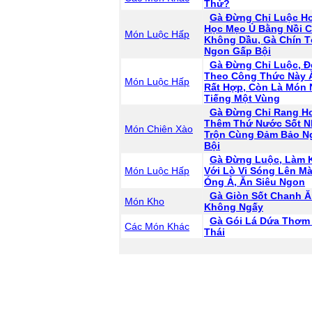
Thử?
Gà Đừng Chỉ Luộc H
Học Mẹo Ủ Bằng Nồi C
Món Luộc Hấp
Không Dầu, Gà Chín T
Ngon Gấp Bội
Gà Đừng Chỉ Luộc, 
Theo Công Thức Này 
Món Luộc Hấp
Rất Hợp, Còn Là Món 
Tiếng Một Vùng
Gà Đừng Chỉ Rang Ho
Thêm Thứ Nước Sốt N
Món Chiên Xào
Trộn Cùng Đảm Bảo N
Bội
Gà Đừng Luộc, Làm 
Món Luộc Hấp
Với Lò Vi Sóng Lên M
Óng Ả, Ăn Siêu Ngon
Gà Giòn Sốt Chanh Ă
Món Kho
Không Ngấy
Gà Gói Lá Dứa Thơm
Các Món Khác
Thái