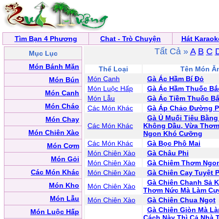
Tìm Bạn 4 Phương
Chat - Trò Chuyện
Hát Karaok
Tất Cả »
A
B
C
Mục Lục
Món Bánh Mặn
Thể Loại
Tên Món Ă
Món Canh
Gà Ác Hầm Bí Đỏ
Món Bún
Món Luộc Hấp
Gà Ác Hầm Thuốc Bắ
Món Canh
Món Lẫu
Gà Ác Tiềm Thuốc B
Món Cháo
Các Món Khác
Gà Áp Chảo Đường 
Gà Ủ Muối Tiêu Bằng
Món Chay
Các Món Khác
Không Dầu, Vừa Thơm
Món Chiên Xào
Ngon Khó Cưỡng
Các Món Khác
Gà Bọc Phô Mai
Món Cơm
Món Chiên Xào
Gà Châu Phi
Món Gỏi
Món Chiên Xào
Gà Chiêm Thơm Ngo
Các Món Khác
Món Chiên Xào
Gà Chiên Cay Tuyệt 
Gà Chiên Chanh Sả K
Món Kho
Món Chiên Xào
Thơm Nức Mà Làm Cự
Món Lẫu
Món Chiên Xào
Gà Chiên Chua Ngọt
Gà Chiên Giòn Mà L
Món Luộc Hấp
Cách Này Thì Cả Nhà 