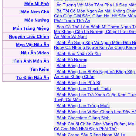
Món Mì Phở
Ấn Tượng Với Món Tôm Pha Lê Đẹp Mắt
Bà Tôi Có Món Ngon Ăn Mãi Không Chán
Món Nem Chả
Còn Giúp Giải Độc, Giảm Ho, Hễ Đến Mùa
Món Nướng
Phải Tranh Thủ Ăn
Bạn Có Thể Làm Bánh Mì Thơm Ngon Tạ
Món Tráng Miệng
Mà Không Cần Lò Nướng, Công Thức Đơn
Nguyên Liệu Chính
Ăn Mềm Và Ngọt
Bánh Ăn Sáng Xốp Và Ngon Mềm Đến N
Mẹo Vặt Nấu Ăn
Ngay Cả Những Người Kén Ăn Cũng Khen
Nấu Ăn Video
Bánh Bao Nhân Xá Xíu
Bánh Bò Nướng
Hình Ảnh Món Ăn
Bánh Bông Lan
Tìm Kiếm
Bánh Bông Lan Bí Đỏ Ngọt Và Bông Xốp,
Ăn Hoài Không Chán
Tự Điển Nấu Ăn
Bánh Bông Lan Phú Sĩ
Bánh Bông Lan Thạch Thảo
Bánh Bông Lan Trà Xanh Cuộn Kem Tươ
Tuyệt Cú Mèo
Bánh Bông Lan Trứng Muối
Bánh Bông Lan Vị Bơ, Chanh Leo Đầy H
Bánh Chocolate Giáng Sinh
Bánh Chuối Chiên Giòn Vàng Ruộm, Mẹ
Có Con Nhỏ Nhất Định Phải Thử
Bánh Crepe Sầu Riêng Ngon Mê Ly