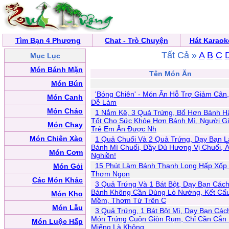
Tìm Bạn 4 Phương
Chat - Trò Chuyện
Hát Karaok
Tất Cả »
A
B
C
Mục Lục
Món Bánh Mặn
Tên Món Ăn
Món Bún
'Bóng Chiên' - Món Ăn Hỗ Trợ Giảm Cân,
Món Canh
Dễ Làm
Món Cháo
1 Nắm Kê, 3 Quả Trứng, Bổ Hơn Bánh H
Tốt Cho Sức Khỏe Hơn Bánh Mì, Người G
Món Chay
Trẻ Em Ăn Được Nh
Món Chiên Xào
1 Quả Chuối Và 2 Quả Trứng, Dạy Bạn 
Bánh Mì Chuối, Đầy Đủ Hương Vị Chuối, 
Món Cơm
Nghiền!
15 Phút Làm Bánh Thanh Long Hấp Xố
Món Gỏi
Thơm Ngon
Các Món Khác
3 Quả Trứng Và 1 Bát Bột, Dạy Bạn Các
Bánh Không Cần Dùng Lò Nướng, Kết Cấ
Món Kho
Mềm, Thơm Từ Trên C
Món Lẫu
3 Quả Trứng, 1 Bát Bột Mì, Dạy Bạn Cá
Món Trứng Cuộn Giòn Rụm, Chỉ Cần Cắn
Món Luộc Hấp
Miếng Là Không