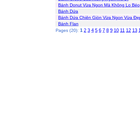
Bánh Donut Vừa Ngon Mà Không Lo Béo
Bánh Dứa
Bánh Dứa Chiên Giòn Vừa Ngon Vừa Đẹ
Bánh Flan
1
2
3
4
5
6
7
8
9
10
11
12
13
Pages (20):