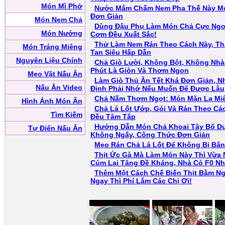
Món Mì Phở
Nước Mắm Chấm Nem Pha Thế Này Mới
Đơn Giản
Món Nem Chả
Dùng Đậu Phụ Làm Món Chả Cực Ngon
Món Nướng
Cơm Đều Xuất Sắc!
Thử Làm Nem Rán Theo Cách Này, T
Món Tráng Miệng
Tan Siêu Hấp Dẫn
Nguyên Liệu Chính
Chả Giò Lười, Không Bột, Không Nhà
Phút Là Giòn Và Thơm Ngon
Mẹo Vặt Nấu Ăn
Làm Giò Thủ Ăn Tết Khá Đơn Giản, N
Nấu Ăn Video
Định Phải Nhớ Nếu Muốn Để Được Lâu
Chả Nấm Thơm Ngọt: Món Mặn Lạ M
Hình Ảnh Món Ăn
Chả Lá Lốt Ướp, Gói Và Rán Theo Cá
Tìm Kiếm
Đều Tăm Tắp
Hướng Dẫn Món Chả Khoai Tây Bổ D
Tự Điển Nấu Ăn
Không Ngấy, Công Thức Đơn Giản
Mẹo Rán Chả Lá Lốt Để Không Bị Bắ
Thịt Ức Gà Mà Làm Món Này Thì Vừa
Cúm Lại Tăng Đề Kháng, Nhà Có F0 Nh
Thêm Một Cách Chế Biến Thịt Bằm N
Ngay Thì Phí Lắm Các Chị Ơi!