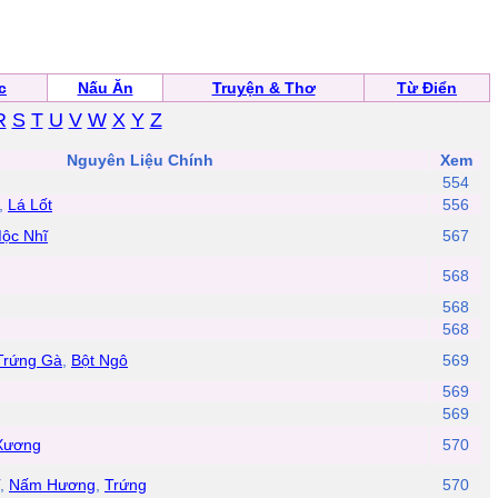
c
Nấu Ăn
Truyện & Thơ
Từ Điển
R
S
T
U
V
W
X
Y
Z
Nguyên Liệu Chính
Xem
554
,
Lá Lốt
556
ộc Nhĩ
567
568
568
568
Trứng Gà
,
Bột Ngô
569
569
569
 Xương
570
,
Nấm Hương
,
Trứng
570