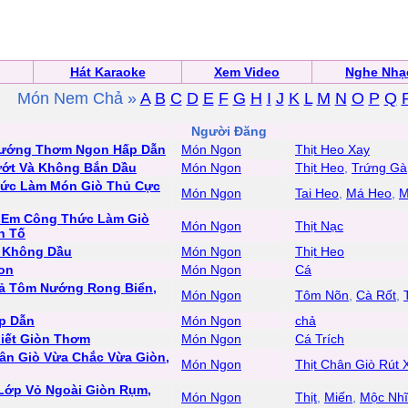
Hát Karaoke
Xem Video
Nghe Nhạ
Món Nem Chả »
A
B
C
D
E
F
G
H
I
J
K
L
M
N
O
P
Q
n
Người Đăng
 Nướng Thơm Ngon Hấp Dẫn
Món Ngon
Thịt Heo Xay
ướt Và Không Bắn Dầu
Món Ngon
Thịt Heo
,
Trứng Gà
Thức Làm Món Giò Thủ Cực
Món Ngon
Tai Heo
,
Má Heo
,
M
hị Em Công Thức Làm Giò
Món Ngon
Thịt Nạc
h Tố
n Không Dầu
Món Ngon
Thịt Heo
on
Món Ngon
Cá
ả Tôm Nướng Rong Biển,
Món Ngon
Tôm Nõn
,
Cà Rốt
,
p Dẫn
Món Ngon
chả
iết Giòn Thơm
Món Ngon
Cá Trích
ân Giò Vừa Chắc Vừa Giòn,
Món Ngon
Thịt Chân Giò Rút
 Lớp Vỏ Ngoài Giòn Rụm,
Món Ngon
Thịt
,
Miến
,
Mộc Nhĩ