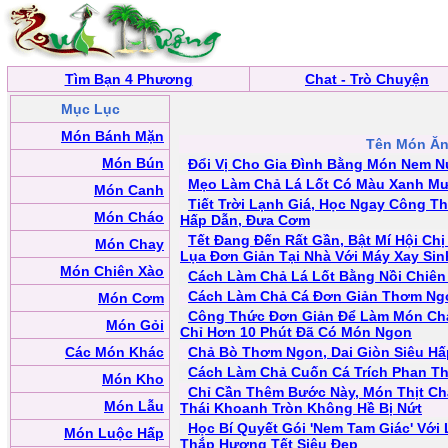
Tìm Bạn 4 Phương
Chat - Trò Chuyện
Mục Lục
Món Bánh Mặn
Tên Món Ă
Món Bún
Đổi Vị Cho Gia Đình Bằng Món Nem
Mẹo Làm Chả Lá Lốt Có Màu Xanh M
Món Canh
Tiết Trời Lạnh Giá, Học Ngay Công 
Món Cháo
Hấp Dẫn, Đưa Cơm
Tết Đang Đến Rất Gần, Bật Mí Hội C
Món Chay
Lụa Đơn Giản Tại Nhà Với Máy Xay Sin
Món Chiên Xào
Cách Làm Chả Lá Lốt Bằng Nồi Chiê
Cách Làm Chả Cá Đơn Giản Thơm Ng
Món Cơm
Công Thức Đơn Giản Để Làm Món Ch
Món Gỏi
Chỉ Hơn 10 Phút Đã Có Món Ngon
Các Món Khác
Chả Bò Thơm Ngon, Dai Giòn Siêu Hấ
Cách Làm Chả Cuốn Cá Trích Phan Th
Món Kho
Chỉ Cần Thêm Bước Này, Món Thịt Ch
Món Lẫu
Thái Khoanh Tròn Không Hề Bị Nứt
Học Bí Quyết Gói 'Nem Tam Giác' Với
Món Luộc Hấp
Thắp Hương Tết Siêu Đẹp