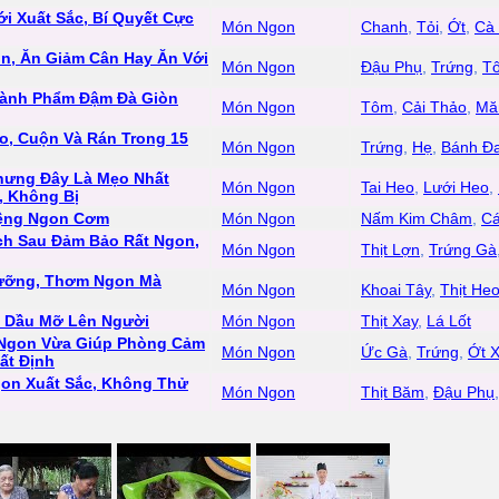
 Xuất Sắc, Bí Quyết Cực
Món Ngon
Chanh
,
Tỏi
,
Ớt
,
Cà 
, Ăn Giảm Cân Hay Ăn Với
Món Ngon
Đậu Phụ
,
Trứng
,
T
hành Phẩm Đậm Đà Giòn
Món Ngon
Tôm
,
Cải Thảo
,
Mă
o, Cuộn Và Rán Trong 15
Món Ngon
Trứng
,
Hẹ
,
Bánh Đ
hưng Đây Là Mẹo Nhất
Món Ngon
Tai Heo
,
Lưới Heo
,
, Không Bị
iệng Ngon Cơm
Món Ngon
Nấm Kim Châm
,
C
ch Sau Đảm Bảo Rất Ngon,
Món Ngon
Thịt Lợn
,
Trứng Gà
ưỡng, Thơm Ngon Mà
Món Ngon
Khoai Tây
,
Thịt He
n Dầu Mỡ Lên Người
Món Ngon
Thịt Xay
,
Lá Lốt
 Ngon Vừa Giúp Phòng Cảm
Món Ngon
Ức Gà
,
Trứng
,
Ớt 
ất Định
gon Xuất Sắc, Không Thử
Món Ngon
Thịt Băm
,
Đậu Phụ