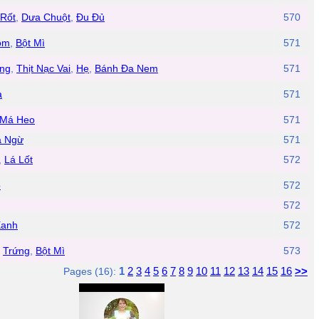
Rốt
,
Dưa Chuột
,
Đu Đủ
570
ôm
,
Bột Mì
571
ng
,
Thịt Nạc Vai
,
Hẹ
,
Bánh Đa Nem
571
a
571
Má Heo
571
á Ngừ
571
,
Lá Lốt
572
o
572
572
Xanh
572
,
Trứng
,
Bột Mì
573
1
2
3
4
5
6
7
8
9
10
11
12
13
14
15
16
>>
Pages (16):