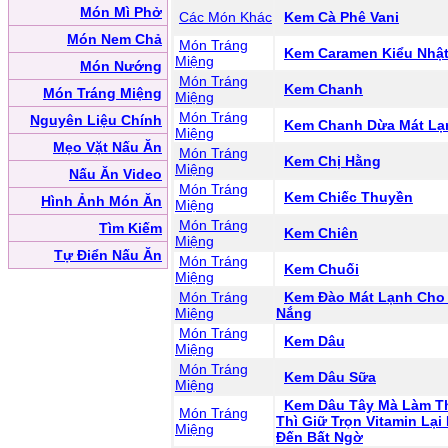
Món Mì Phở
Các Món Khác
Kem Cà Phê Vani
Món Nem Chả
Món Tráng
Kem Caramen Kiểu Nhậ
Miệng
Món Nướng
Món Tráng
Kem Chanh
Món Tráng Miệng
Miệng
Món Tráng
Nguyên Liệu Chính
Kem Chanh Dừa Mát Lạ
Miệng
Mẹo Vặt Nấu Ăn
Món Tráng
Kem Chị Hằng
Miệng
Nấu Ăn Video
Món Tráng
Kem Chiếc Thuyền
Hình Ảnh Món Ăn
Miệng
Món Tráng
Tìm Kiếm
Kem Chiên
Miệng
Tự Điển Nấu Ăn
Món Tráng
Kem Chuối
Miệng
Món Tráng
Kem Đào Mát Lạnh Cho
Miệng
Nắng
Món Tráng
Kem Dâu
Miệng
Món Tráng
Kem Dâu Sữa
Miệng
Kem Dâu Tây Mà Làm T
Món Tráng
Thì Giữ Trọn Vitamin Lại
Miệng
Đến Bất Ngờ