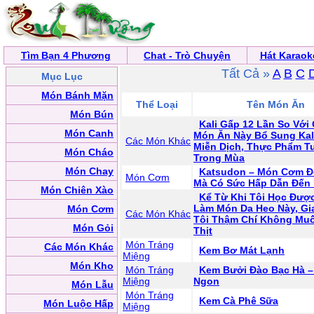
Tìm Bạn 4 Phương
Chat - Trò Chuyện
Hát Karaok
Tất Cả »
A
B
C
Mục Lục
Món Bánh Mặn
Thể Loại
Tên Món Ăn
Món Bún
Kali Gấp 12 Lần So Với
Món Canh
Món Ăn Này Bổ Sung Kal
Các Món Khác
Miễn Dịch, Thực Phẩm Tu
Món Cháo
Trong Mùa
Món Chay
Katsudon – Món Cơm Đ
Món Cơm
Mà Có Sức Hấp Dẫn Đến 
Món Chiên Xào
Kể Từ Khi Tôi Học Đượ
Làm Món Da Heo Này, Gi
Món Cơm
Các Món Khác
Tôi Thậm Chí Không Mu
Món Gỏi
Thịt
Món Tráng
Các Món Khác
Kem Bơ Mát Lạnh
Miệng
Món Kho
Món Tráng
Kem Bưởi Đào Bạc Hà –
Miệng
Ngon
Món Lẫu
Món Tráng
Kem Cà Phê Sữa
Món Luộc Hấp
Miệng