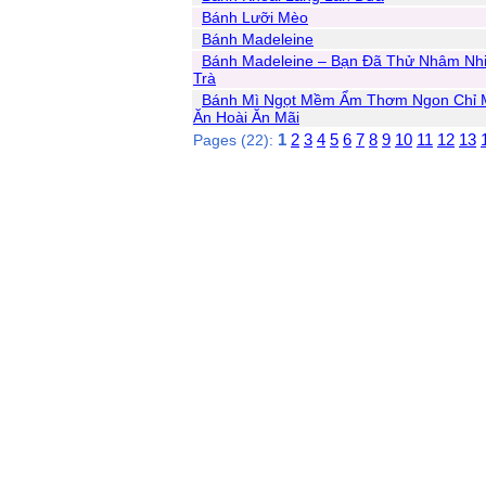
Bánh Lưỡi Mèo
Bánh Madeleine
Bánh Madeleine – Bạn Đã Thử Nhâm Nh
Trà
Bánh Mì Ngọt Mềm Ẩm Thơm Ngon Chỉ
Ăn Hoài Ăn Mãi
1
2
3
4
5
6
7
8
9
10
11
12
13
Pages (22):