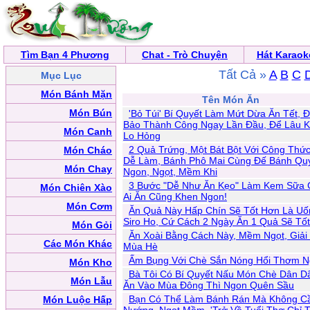
Tìm Bạn 4 Phương
Chat - Trò Chuyện
Hát Karaok
Tất Cả »
A
B
C
Mục Lục
Món Bánh Mặn
Tên Món Ăn
Món Bún
'Bỏ Túi' Bí Quyết Làm Mứt Dừa Ăn Tết, 
Bảo Thành Công Ngay Lần Đầu, Để Lâu 
Món Canh
Lo Hỏng
2 Quả Trứng, Một Bát Bột Với Công Thứ
Món Cháo
Dễ Làm, Bánh Phô Mai Cùng Đế Bánh Qu
Món Chay
Ngon, Ngọt, Mềm Khi
3 Bước "Dễ Như Ăn Kẹo" Làm Kem Sữa
Món Chiên Xào
Ai Ăn Cũng Khen Ngon!
Món Cơm
Ăn Quả Này Hấp Chín Sẽ Tốt Hơn Là Uố
Siro Ho, Cứ Cách 2 Ngày Ăn 1 Quả Sẽ Tố
Món Gỏi
Ăn Xoài Bằng Cách Này, Mềm Ngọt, Giải
Các Món Khác
Mùa Hè
Ấm Bụng Với Chè Sắn Nóng Hổi Thơm 
Món Kho
Bà Tôi Có Bí Quyết Nấu Món Chè Dân D
Món Lẫu
Ăn Vào Mùa Đông Thì Ngon Quên Sầu
Bạn Có Thể Làm Bánh Rán Mà Không C
Món Luộc Hấp