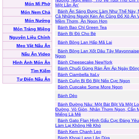
Nướng, Ngọt Mềm, 'Trở Về Tuổi Thơ Chỉ 
Món Mì Phở
Một Lần Ăn'
Bánh Ăn Sáng Được Làm Như Thế Này, 
Món Nem Chả
Cả Những Người Kén Ăn Cũng Đổ Xô Ăn V
Món Nướng
Mềm Thơm, Ăn Ngon Hơn
Bánh Bao Chỉ Green Tea
Món Tráng Miệng
Bánh Bí Đỏ Cho Bé
Nguyên Liệu Chính
Bánh Bông Lan Hấp Mã Lai
Mẹo Vặt Nấu Ăn
Bánh Bông Lan Xốt Dâu Tây Mayonnais
Nấu Ăn Video
Ngon
Bánh Cheesecake NewYork
Hình Ảnh Món Ăn
Bánh Chuối Gừng Rán Ấm Áp Ngày Đôn
Tìm Kiếm
Bánh Ciambella ItaLy
Tự Điển Nấu Ăn
Bánh Cuộn Bí Đỏ Bột Nếp Cực Ngon
Bánh Cupcake Some More Ngon
Bánh Dẻo
Bánh Đường Nâu: Một Bát Bột Và Một Lo
Đường, Vỏ Giòn, Nhân Thơm Ngon, Cắn 
Miếng Là Mê
Bánh Gato Flan Hình Gấu Cực Đáng Yêu
Làm Lại Không Hề Khó
Bánh Kem Chanh Leo
Bánh Khoai Lang Lăn Dừa