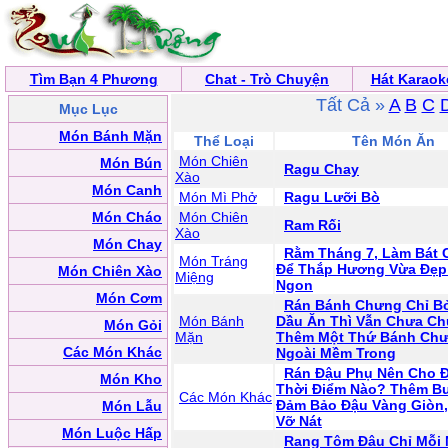
Tìm Bạn 4 Phương
Chat - Trò Chuyện
Hát Karaok
Tất Cả »
A
B
C
Mục Lục
Món Bánh Mặn
Thể Loại
Tên Món Ăn
Món Chiên
Món Bún
Ragu Chay
Xào
Món Canh
Món Mì Phở
Ragu Lưỡi Bò
Món Cháo
Món Chiên
Ram Rối
Xào
Món Chay
Rằm Tháng 7, Làm Bát 
Món Tráng
Để Thắp Hương Vừa Đẹp
Món Chiên Xào
Miệng
Ngon
Món Cơm
Rán Bánh Chưng Chỉ B
Món Bánh
Dầu Ăn Thì Vẫn Chưa Ch
Món Gỏi
Mặn
Thêm Một Thứ Bánh Chư
Các Món Khác
Ngoài Mềm Trong
Rán Đậu Phụ Nên Cho 
Món Kho
Thời Điểm Nào? Thêm B
Các Món Khác
Đảm Bảo Đậu Vàng Giòn
Món Lẫu
Vỡ Nát
Món Luộc Hấp
Rang Tôm Đâu Chỉ Mỗi