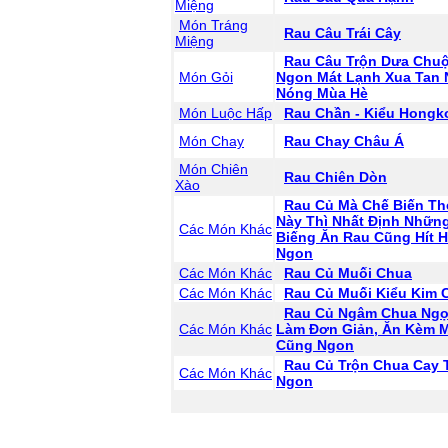
Miệng
Món Tráng
Rau Câu Trái Cây
Miệng
Rau Câu Trộn Dưa Chuộ
Món Gỏi
Ngon Mát Lạnh Xua Tan
Nóng Mùa Hè
Món Luộc Hấp
Rau Chần - Kiểu Hongk
Món Chay
Rau Chay Châu Á
Món Chiên
Rau Chiên Dòn
Xào
Rau Củ Mà Chế Biến Th
Này Thì Nhất Định Nhữn
Các Món Khác
Biếng Ăn Rau Cũng Hít 
Ngon
Các Món Khác
Rau Củ Muối Chua
Các Món Khác
Rau Củ Muối Kiểu Kim 
Rau Củ Ngâm Chua Ngọ
Các Món Khác
Làm Đơn Giản, Ăn Kèm 
Cũng Ngon
Rau Củ Trộn Chua Cay 
Các Món Khác
Ngon