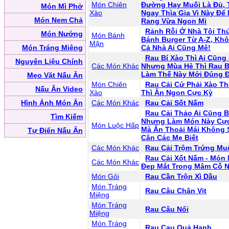
Món Chiên
Đường Hay Muối Là Đủ,
Món Mì Phở
Xào
Ngay Thìa Gia Vị Này Đ
Món Nem Chả
Rang Vừa Ngon Mi
Rảnh Rỗi Ở Nhà Tôi Th
Món Nướng
Món Bánh
Bánh Burger Từ A-Z, Kh
Mặn
Món Tráng Miệng
Cả Nhà Ai Cũng Mê!
Rau Bí Xào Thì Ai Cũng 
Nguyên Liệu Chính
Các Món Khác
Nhưng Mùa Hè Thì Rau B
Làm Thế Này Mới Đúng Đ
Mẹo Vặt Nấu Ăn
Món Chiên
Rau Cải Cứ Phải Xào Th
Nấu Ăn Video
Xào
Thì Ăn Ngon Cực Kỳ
Hình Ảnh Món Ăn
Các Món Khác
Rau Cải Sốt Nấm
Rau Cải Thảo Ai Cũng Bi
Tìm Kiếm
Nhưng Làm Món Này Cự
Món Luộc Hấp
Mà Ăn Thoải Mái Không 
Tự Điển Nấu Ăn
Cân Các Mẹ Biết
Các Món Khác
Rau Cải Trộm Trứng Mu
Rau Cải Xốt Nấm - Món
Các Món Khác
Đẹp Mắt Trong Mâm Cỗ N
Món Gỏi
Rau Cần Trộn Xì Dầu
Món Tráng
Rau Câu Chân Vịt
Miệng
Món Tráng
Rau Câu Nổi
Miệng
Món Tráng
Rau Cau Quả Hạnh