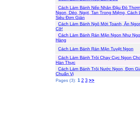
Cách Làm Bánh Nếp Nhân Đậu Đỏ Thơ
Ngon, Dẻo, Ngọt, Tan Trong Miệng, Cách
Siêu Đơn Giản
Cách Làm Bánh Ngô Mới Toanh, Ăn Ngo
Cỡ!
Cách Làm Bánh Rán Mặn Ngon Như Ngo
Hàng
Cách Làm Bánh Rán Mặn Tuyệt Ngon
Cách Làm Bánh Trôi Chay Cực Ngon Cho
Hàn Thực
Cách Làm Bánh Trôi Nước Ngon, Đơn Gi
Chuẩn Vị
1
2
3
>>
Pages (3):