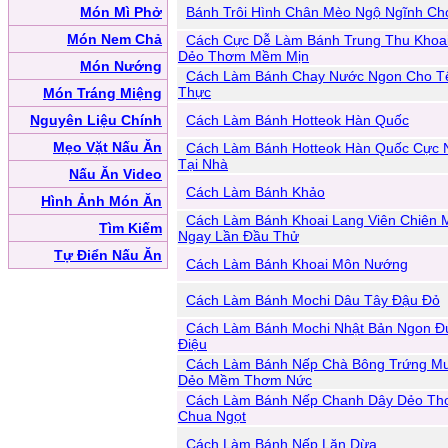
Món Mì Phở
Bánh Trôi Hình Chân Mèo Ngộ Ngĩnh Ch
Món Nem Chả
Cách Cực Dễ Làm Bánh Trung Thu Khoa
Dẻo Thơm Mềm Mịn
Món Nướng
Cách Làm Bánh Chay Nước Ngon Cho T
Thực
Món Tráng Miệng
Nguyên Liệu Chính
Cách Làm Bánh Hotteok Hàn Quốc
Mẹo Vặt Nấu Ăn
Cách Làm Bánh Hotteok Hàn Quốc Cực 
Tại Nhà
Nấu Ăn Video
Cách Làm Bánh Khảo
Hình Ảnh Món Ăn
Cách Làm Bánh Khoai Lang Viên Chiên 
Tìm Kiếm
Ngay Lần Đầu Thử
Tự Điển Nấu Ăn
Cách Làm Bánh Khoai Môn Nướng
Cách Làm Bánh Mochi Dâu Tây Đậu Đỏ
Cách Làm Bánh Mochi Nhật Bản Ngon Đ
Điệu
Cách Làm Bánh Nếp Chà Bông Trứng Mu
Dẻo Mềm Thơm Nức
Cách Làm Bánh Nếp Chanh Dây Dẻo T
Chua Ngọt
Cách Làm Bánh Nếp Lăn Dừa