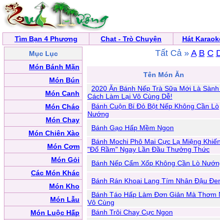
Tìm Bạn 4 Phương
Chat - Trò Chuyện
Hát Karaok
Tất Cả »
A
B
C
Mục Lục
Món Bánh Mặn
Tên Món Ăn
Món Bún
2020 Ăn Bánh Nếp Trà Sữa Mới Là Sành 
Món Canh
Cách Làm Lại Vô Cùng Dễ!
Bánh Cuộn Bí Đỏ Bột Nếp Không Cần Lò
Món Cháo
Nướng
Món Chay
Bánh Gạo Hấp Mềm Ngon
Món Chiên Xào
Bánh Mochi Phô Mai Cực Lạ Miệng Khiế
Món Cơm
"Đổ Rầm" Ngay Lần Đầu Thưởng Thức
Món Gỏi
Bánh Nếp Cẩm Xốp Không Cần Lò Nướn
Các Món Khác
Bánh Rán Khoai Lang Tím Nhân Đậu Đe
Món Kho
Bánh Táo Hấp Làm Đơn Giản Mà Thơm
Món Lẫu
Vô Cùng
Bánh Trôi Chay Cực Ngon
Món Luộc Hấp