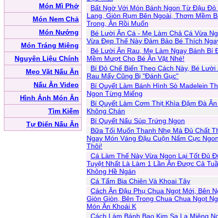
Món Mì Phở
Bất Ngờ Với Món Bánh Ngon Từ Đậu Đỏ 
Lang, Giòn Rụm Bên Ngoài, Thơm Mềm B
Món Nem Chả
Trong, Ăn Rồi Muốn
Món Nướng
Bé Lười Ăn Cá - Mẹ Làm Chả Cá Vừa N
Vừa Đẹp Thế Này Đảm Bảo Bé Thích Nga
Món Tráng Miệng
Bé Lười Ăn Rau, Mẹ Làm Ngay Bánh Bí 
Nguyên Liệu Chính
Mềm Mượt Cho Bé Ăn Vặt Nhé!
Bí Đỏ Chế Biến Theo Cách Này, Bé Lười
Mẹo Vặt Nấu Ăn
Rau Mấy Cũng Bị "Đánh Gục"
Nấu Ăn Video
Bí Quyết Làm Bánh Hình Sò Madelein T
Ngon Từng Miếng
Hình Ảnh Món Ăn
Bí Quyết Làm Cơm Thịt Khìa Đậm Đà Ăn
Tìm Kiếm
Không Chán
Bí Quyết Nấu Súp Trứng Ngon
Tự Điển Nấu Ăn
Bữa Tối Muốn Thanh Nhẹ Mà Đủ Chất T
Ngay Món Váng Đậu Cuộn Nấm Cực Ngo
Thôi!
Cá Làm Thế Này Vừa Ngon Lại Tốt Đủ Đ
Tuyệt Nhất Là Làm 1 Lần Ăn Được Cả Tu
Không Hề Ngán
Cá Tẩm Bia Chiên Và Khoai Tây
Cách Ăn Đậu Phụ Chua Ngọt Mới, Bên N
Giòn Giòn, Bên Trong Chua Chua Ngọt Ng
Món Ăn Khoái K
Cách Làm Bánh Bao Kim Sa Lạ Miệng N