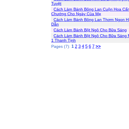
Tuyệt
Cách Làm Bánh Bông Lan Cuộn Hoa Cẩ
Chướng Cho Ngày Của Mẹ
Cách Làm Bánh Bông Lan Thơm Ngon H
Dẫn
Cách Làm Bánh Bột Ngô Cho Bữa Sáng
Cách Làm Bánh Bột Ngô Cho Bữa Sáng
1 Thanh Tịnh
1
2
3
4
5
6
7
>>
Pages (7):