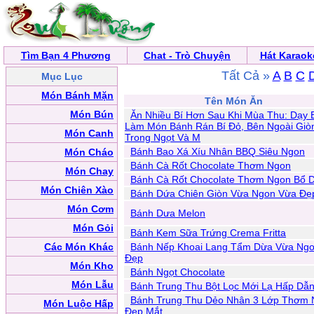
Tìm Bạn 4 Phương
Chat - Trò Chuyện
Hát Karaok
Tất Cả »
A
B
C
Mục Lục
Món Bánh Mặn
Tên Món Ăn
Món Bún
Ăn Nhiều Bí Hơn Sau Khi Mùa Thu: Dạy 
Làm Món Bánh Rán Bí Đỏ, Bên Ngoài Giò
Món Canh
Trong Ngọt Và M
Bánh Bao Xá Xíu Nhân BBQ Siêu Ngon
Món Cháo
Bánh Cà Rốt Chocolate Thơm Ngon
Món Chay
Bánh Cà Rốt Chocolate Thơm Ngon Bổ 
Món Chiên Xào
Bánh Dứa Chiên Giòn Vừa Ngon Vừa Đẹ
Món Cơm
Bánh Dưa Melon
Món Gỏi
Bánh Kem Sữa Trứng Crema Fritta
Các Món Khác
Bánh Nếp Khoai Lang Tẩm Dừa Vừa Ng
Đẹp
Món Kho
Bánh Ngọt Chocolate
Món Lẫu
Bánh Trung Thu Bột Lọc Mới Lạ Hấp Dẫ
Bánh Trung Thu Dẻo Nhân 3 Lớp Thơm
Món Luộc Hấp
Đẹp Mắt