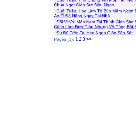
Cuối Tuần Nịnh Chồng Với Món Tai Heo 
Chua Ngọt Giòn Sựt Siêu Ngon
Cuối Tuần, Học Làm Tô Bún Mắm Ngon
Ăn Ở Đà Nẵng Ngay Tại Nhà
Đổi Vị Với Món Nem Tai Thính Giòn Sần 
Cách Làm Đơn Giản Nhưng Vô Cùng Bắt 
Đu Đủ Trộn Tai Heo Ngon Giòn Sần Sật
1
2
3
>>
Pages (3):