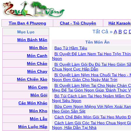
Tìm Bạn 4 Phương
Chat - Trò Chuyện
Hát Karaok
Tất Cả »
A
B
C
Mục Lục
Món Bánh Mặn
Tên Món Ăn
Món Bún
Bao Tử Hầm Tiêu
Bí Quyết Để Làm Nem Tai Heo Trộn Thín
Món Canh
Ngon
Món Cháo
Bí Quyết Làm Gỏi Đu Đủ Tai Heo Giòn Sầ
Chua Ngọt Cực Hấp Dẫn
Món Chay
Bí Quyết Làm Nộm Hoa Chuối Tai Heo -
Món Chiên Xào
Ngon Đơn Giản Cho Ngày Mát Trời
Bí Quyết Làm Nộm Tai Cho Ngày Chán 
Món Cơm
Mẹo Để Tai Giòn Ngon Giúp 'Đánh Thức Vị
Món Gỏi
Bỏ Túi Cách Làm Tai Heo Ngâm Mắm C
Ngọt Siêu Ngon
Các Món Khác
Bữa Cơm Ngon Miệng Với Nộm Xoài Xan
Món Kho
Heo Giòn Sần Sật
Cách Chế Biến Món Gỏi Tai Heo Mướp 
Món Lẫu
Cách Làm Gỏi Cóc Tai Heo Chua Ngọt G
Món Luộc Hấp
Ngon, Hấp Dẫn Tại Nhà