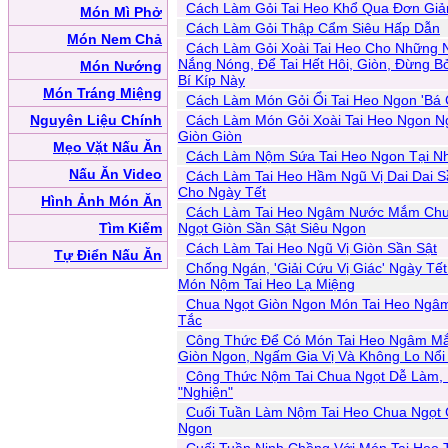
Cách Làm Gỏi Tai Heo Khổ Qua Đơn Giả
Món Mì Phở
Cách Làm Gỏi Thập Cẩm Siêu Hấp Dẫn
Món Nem Chả
Cách Làm Gỏi Xoài Tai Heo Cho Những 
Nắng Nóng, Để Tai Hết Hôi, Giòn, Đừng B
Món Nướng
Bí Kíp Này
Món Tráng Miệng
Cách Làm Món Gỏi Ổi Tai Heo Ngon 'Bá 
Nguyên Liệu Chính
Cách Làm Món Gỏi Xoài Tai Heo Ngon N
Giòn Giòn
Mẹo Vặt Nấu Ăn
Cách Làm Nộm Sứa Tai Heo Ngon Tại N
Nấu Ăn Video
Cách Làm Tai Heo Hầm Ngũ Vị Dai Dai S
Cho Ngày Tết
Hình Ảnh Món Ăn
Cách Làm Tai Heo Ngâm Nước Mắm Ch
Tìm Kiếm
Ngọt Giòn Sần Sật Siêu Ngon
Cách Làm Tai Heo Ngũ Vị Giòn Sần Sật
Tự Điển Nấu Ăn
Chống Ngán, 'Giải Cứu Vị Giác' Ngày Tết
Món Nộm Tai Heo Lạ Miệng
Chua Ngọt Giòn Ngon Món Tai Heo Ng
Tắc
Công Thức Để Có Món Tai Heo Ngâm M
Giòn Ngon, Ngấm Gia Vị Và Không Lo Nổi
Công Thức Nộm Tai Chua Ngọt Dễ Làm,
"Nghiện"
Cuối Tuần Làm Nộm Tai Heo Chua Ngọt 
Ngon