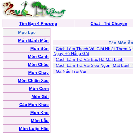
Tìm Bạn 4 Phương
Chat - Trò Chuyện
Mục Lục
Món Bánh Mặn
Tên Món Ă
Món Bún
Cách Làm Thạch Vải Giải Nhiệt Thơm N
Ngày Hè Nắng Gắt
Món Canh
Cách Làm Trà Vải Bạc Hà Mát Lạnh
Món Cháo
Cách Làm Trà Vải Siêu Ngon, Mát Lạnh
Gà Nấu Trái Vải
Món Chay
Món Chiên Xào
Món Cơm
Món Gỏi
Các Món Khác
Món Kho
Món Lẫu
Món Luộc Hấp