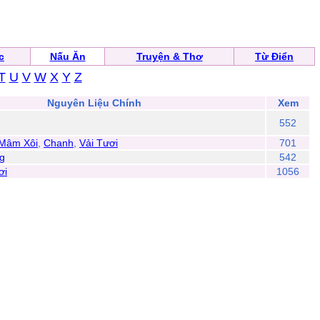
c
Nấu Ăn
Truyện & Thơ
Từ Điển
T
U
V
W
X
Y
Z
Nguyên Liệu Chính
Xem
552
 Mâm Xôi
,
Chanh
,
Vải Tươi
701
g
542
ơi
1056