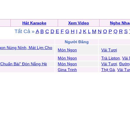
Hát Karaoke
Xem Video
Nghe Nhạ
Tất Cả »
A
B
C
D
E
F
G
H
I
J
K
L
M
N
O
P
Q
R
S
n
Người Đăng
gon Núng Nính, Mát Lịm Cho
Món Ngon
Vải Tươi
Món Ngon
Trà Lipton
,
Vải
 "Chuẩn Bài" Đón Nắng Hè
Món Ngon
Vải Tươi
,
Đườn
Gina Trinh
Thịt Gà
,
Vải Tư