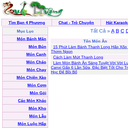
Tìm Bạn 4 Phương
Chat - Trò Chuyện
Hát Karaok
Tất Cả »
A
B
C
Mục Lục
Món Bánh Mặn
Tên Món Ăn
Món Bún
15 Phút Làm Bánh Thanh Long Hấp Xố
Thơm Ngon
Món Canh
Cách Làm Mứt Thanh Long
Món Cháo
Làm Món Bánh Ăn Sáng Tuyệt Vời Với L
Canxi Gấp 6 Lần Sữa, Đặc Biệt Tốt Cho Tr
Món Chay
Học Để Bồi Bổ
Món Chiên Xào
Món Cơm
Món Gỏi
Các Món Khác
Món Kho
Món Lẫu
Món Luộc Hấp