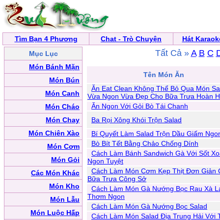
Tìm Bạn 4 Phương
Chat - Trò Chuyện
Hát Karaok
Tất Cả »
A
B
C
Mục Lục
Món Bánh Mặn
Tên Món Ăn
Món Bún
Ăn Eat Clean Không Thể Bỏ Qua Món Sa
Món Canh
Vừa Ngon Vừa Đẹp Cho Bữa Trưa Hoàn 
Ăn Ngon Với Gỏi Bò Tái Chanh
Món Cháo
Món Chay
Ba Rọi Xông Khói Trộn Salad
Món Chiên Xào
Bí Quyết Làm Salad Trộn Dầu Giấm Ngo
Bò Bít Tết Bằng Chảo Chống Dính
Món Cơm
Cách Làm Bánh Sandwich Gà Với Sốt Xo
Món Gỏi
Ngon Tuyệt
Cách Làm Món Cơm Kẹp Thịt Đơn Giản 
Các Món Khác
Bữa Trưa Công Sở
Món Kho
Cách Làm Món Gà Nướng Bọc Rau Xà L
Thơm Ngon
Món Lẫu
Cách Làm Món Gà Nướng Bọc Salad
Món Luộc Hấp
Cách Làm Món Salad Địa Trung Hải Với T