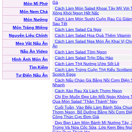
Gà
Món Mì Phở
Cách Làm Món Salad Khoai Tây Mỹ Với T
Món Nem Chả
Xông Khói Ngon Hết Nấc
Cách Làm Món Sushi Cuộn Rau Củ Giả
Món Nướng
Sau Tết
Món Tráng Miệng
Cách Làm Salad Cá Ngừ
Nguyên Liệu Chính
Cách Làm Salad Hoa Quả Thêm Vitamin
Cách Làm Salad Nga Món Ăn Khai Vị Ch
Mẹo Vặt Nấu Ăn
Ăn
Nấu Ăn Video
Cách Làm Salad Tôm Ngon
Cách Làm Salad Trộn Dầu Hào
Hình Ảnh Món Ăn
Cách Làm Thịt Nướng Ướp Sốt Lê
Tìm Kiếm
Cách Làm Trứng Cuộn Thịt Kiểu Scotlan
Scotch Eggs
Tự Điển Nấu Ăn
Cách Nấu Cháo Gà Bằng Nồi Cơm Điện 
Nhanh
Cách Xào Rau Xà Lách Thơm Ngon
Chị Em Muốn Đẹp Lên Mỗi Ngày Không 
Qua Món Salad "Thần Thánh" Này
Cuối Tuần, Vào Bếp Làm Bánh Sữa Chu
Thơm Ngon, Bổ Dưỡng Bằng Nồi Cơm Điệ
Công Thức Cực Đơn Giả
Dạy Bạn Làm Món Bánh Mì Nướng Tây, 
Trứng Và Nửa Cốc Sữa, Lớp Kem Béo Ng