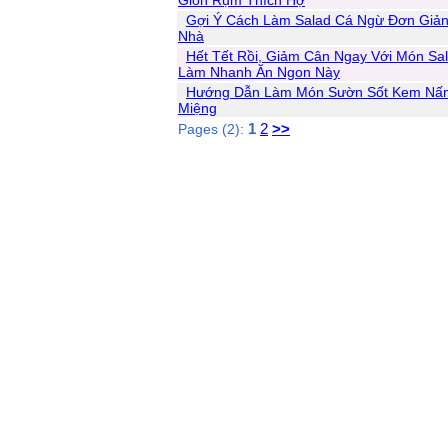
Giòn Rụm Thích Hợ
Gợi Ý Cách Làm Salad Cá Ngừ Đơn Giản
Nhà
Hết Tết Rồi, Giảm Cân Ngay Với Món Sa
Làm Nhanh Ăn Ngon Này
Hướng Dẫn Làm Món Sườn Sốt Kem Nấ
Miệng
1
2
>>
Pages (2):