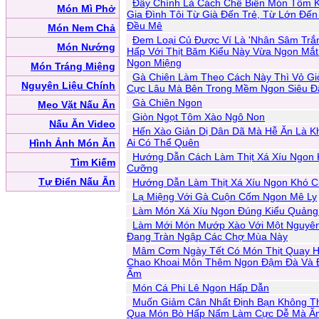
Đây Chính Là Cách Chế Biến Món Tôm K
Món Mì Phở
Gia Đình Tôi Từ Già Đến Trẻ, Từ Lớn Đến
Đều Mê
Món Nem Chả
Đem Loại Củ Được Ví Là 'Nhân Sâm Trắ
Món Nướng
Hấp Với Thịt Băm Kiểu Này Vừa Ngon Mắt
Ngon Miệng
Món Tráng Miệng
Gà Chiên Làm Theo Cách Này Thì Vỏ Gi
Nguyên Liệu Chính
Cực Lâu Mà Bên Trong Mềm Ngon Siêu 
Gà Chiên Ngon
Mẹo Vặt Nấu Ăn
Giòn Ngọt Tôm Xào Ngô Non
Nấu Ăn Video
Hến Xào Giản Dị Dân Dã Mà Hễ Ăn Là K
Ai Có Thể Quên
Hình Ảnh Món Ăn
Hướng Dẫn Cách Làm Thịt Xá Xíu Ngon
Tìm Kiếm
Cưỡng
Tự Điển Nấu Ăn
Hướng Dẫn Làm Thịt Xá Xíu Ngon Khó 
Lạ Miệng Với Gà Cuộn Cốm Ngon Mê Ly
Làm Món Xá Xíu Ngon Đúng Kiểu Quảng
Làm Mới Món Mướp Xào Với Một Nguyên
Đang Tràn Ngập Các Chợ Mùa Này
Mâm Cơm Ngày Tết Có Món Thịt Quay 
Chao Khoai Môn Thêm Ngon Đậm Đà Và
Ấm
Món Cá Phi Lê Ngon Hấp Dẫn
Muốn Giảm Cân Nhất Định Bạn Không T
Qua Món Bò Hấp Nấm Làm Cực Dễ Mà Ăn