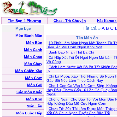
Tìm Bạn 4 Phương
Chat - Trò Chuyện
Hát Karaok
Tất Cả »
A
B
C
Mục Lục
Món Bánh Mặn
Tên Món Ăn
Món Bún
10 Phút Làm Món Ngon Mới Toanh Từ Th
Bằm, Ăn Với Cơm Ngon Khỏi Nói!
Món Canh
Bánh Bao Nhân Thịt Ba Chỉ
Món Cháo
Cá Hấp Xốt Tỏi Ớt Ngọt Ngon Mà Làm T
Vô Cùng
Món Chay
Cách Làm Nước Xốt Bò Bít Tết Khiến Bạ
Món Chiên Xào
Ly
Chỉ Là Mướp Xào Thôi Nhưng Sẽ Ngon 
Món Cơm
Gấp Bội Nếu Làm Theo Cách Này
Món Gỏi
Cho 1 Con Gà Vào Nồi Cơm Điện, Khôn
Hay Dầu, Thơm Gấp 10 Lần Gà Quay Bá
Các Món Khác
Ngoài
Món Kho
Chống Ngán Cho Bữa Tối Với Món Đậu 
Hấp Không Dầu Mỡ Cực Ngon Cơm
Món Lẫu
Chưa Tới 20k Tôi Làm Được Món Trứng 
Xốt Cà Chua Ngon Tuyệt Cho Bữa Tối
Món Luộc Hấp