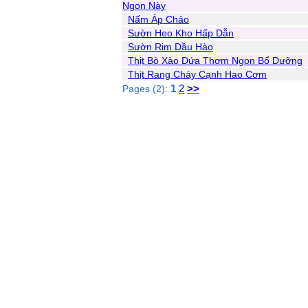
Ngon Này
Nấm Áp Chảo
Sườn Heo Kho Hấp Dẫn
Sườn Rim Dầu Hào
Thịt Bò Xào Dứa Thơm Ngon Bổ Dưỡng
Thịt Rang Cháy Cạnh Hao Cơm
1
2
>>
Pages (2):