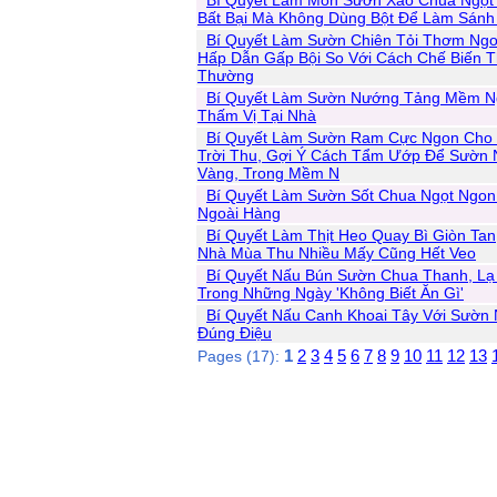
Bí Quyết Làm Món Sườn Xào Chua Ngọt
Bất Bại Mà Không Dùng Bột Để Làm Sánh
Bí Quyết Làm Sườn Chiên Tỏi Thơm Ngo
Hấp Dẫn Gấp Bội So Với Cách Chế Biến 
Thường
Bí Quyết Làm Sườn Nướng Tảng Mềm N
Thấm Vị Tại Nhà
Bí Quyết Làm Sườn Ram Cực Ngon Cho 
Trời Thu, Gợi Ý Cách Tẩm Ướp Để Sườn 
Vàng, Trong Mềm N
Bí Quyết Làm Sườn Sốt Chua Ngọt Ngo
Ngoài Hàng
Bí Quyết Làm Thịt Heo Quay Bì Giòn Ta
Nhà Mùa Thu Nhiều Mấy Cũng Hết Veo
Bí Quyết Nấu Bún Sườn Chua Thanh, Lạ
Trong Những Ngày 'Không Biết Ăn Gì'
Bí Quyết Nấu Canh Khoai Tây Với Sườn
Đúng Điệu
1
2
3
4
5
6
7
8
9
10
11
12
13
Pages (17):