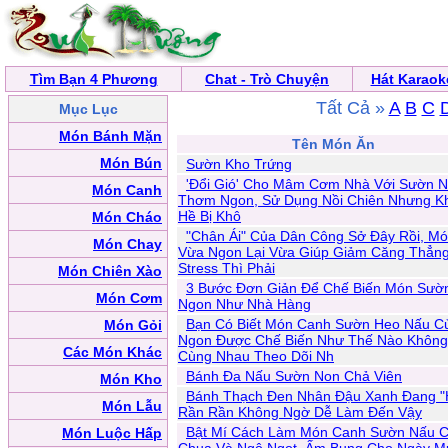
Tìm Bạn 4 Phương
Chat - Trò Chuyện
Hát Karaok
Tất Cả »
A
B
C
Mục Lục
Món Bánh Mặn
Tên Món Ăn
Món Bún
Sườn Kho Trứng
'Đổi Gió' Cho Mâm Cơm Nhà Với Sườn 
Món Canh
Thơm Ngon, Sử Dụng Nồi Chiên Nhưng K
Hề Bị Khô
Món Cháo
"Chân Ái" Của Dân Công Sở Đây Rồi, M
Món Chay
Vừa Ngon Lại Vừa Giúp Giảm Căng Thẳng
Stress Thì Phải
Món Chiên Xào
3 Bước Đơn Giản Để Chế Biến Món Sườ
Món Cơm
Ngon Như Nhà Hàng
Bạn Có Biết Món Canh Sườn Heo Nấu Củ
Món Gỏi
Ngon Được Chế Biến Như Thế Nào Khôn
Các Món Khác
Cùng Nhau Theo Dõi Nh
Bánh Đa Nấu Sườn Non Chả Viên
Món Kho
Bánh Thạch Đen Nhân Đậu Xanh Đang "
Món Lẫu
Rần Rần Không Ngờ Dễ Làm Đến Vậy
Bật Mí Cách Làm Món Canh Sườn Nấu 
Món Luộc Hấp