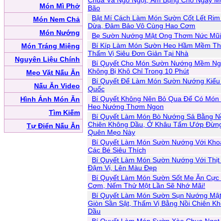
Chua Và Ngô Ngọt, Ấm Bụng Cho Ngày M
Món Mì Phở
Bão
Bật Mí Cách Làm Món Sườn Cốt Lết Ri
Món Nem Chả
Dừa, Đảm Bảo Vô Cùng Hao Cơm
Món Nướng
Bẹ Sườn Nướng Mật Ong Thơm Nức Mũi
Bí Kíp Làm Món Sườn Heo Hầm Mềm T
Món Tráng Miệng
Thấm Vị Siêu Đơn Giản Tại Nhà
Nguyên Liệu Chính
Bí Quyết Cho Món Sườn Nướng Mềm Ng
Không Bị Khô Chỉ Trong 10 Phút
Mẹo Vặt Nấu Ăn
Bí Quyết Để Làm Món Sườn Nướng Kiểu
Nấu Ăn Video
Quốc
Bí Quyết Không Nên Bỏ Qua Để Có Món
Hình Ảnh Món Ăn
Heo Nướng Thơm Ngon
Tìm Kiếm
Bí Quyết Làm Món Bò Nướng Sả Bằng N
Chiên Không Dầu, Ở Khâu Tẩm Ướp Đừn
Tự Điển Nấu Ăn
Quên Mẹo Này
Bí Quyết Làm Món Sườn Nướng Với Khoa
Các Bé Siêu Thích
Bí Quyết Làm Món Sườn Nướng Với Thị
Đậm Vị, Lên Màu Đẹp
Bí Quyết Làm Món Sườn Sốt Me Ăn Cực
Cơm, Nếm Thử Một Lần Sẽ Nhớ Mãi!
Bí Quyết Làm Món Sườn Sụn Nướng Mậ
Giòn Sần Sật, Thấm Vị Bằng Nồi Chiên K
Dầu