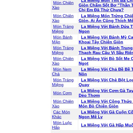
Lạ Miệng Món Thịt Ba Ch
Món Chiên
Giòn Chấm Sốt Bơ "Thần 
Xào
Chị Em Đã Thử Chưa?
Món Chiên
Lạ Miệng Món Trứng Chi
Xào
Giòn, Ai Ăn Cũng Thích Mê
Món Tráng
Lạ Miệng Với Bánh Dứa 
Miệng
Ngon
Món Bánh
Lạ Miệng Với Bánh Mỳ C
Mặn
Khoai Tây Chiên Giòn
Món Tráng
Lạ Miệng Với Bánh Trung
Miệng
Thạch Rau Câu Vị Sầu Riê
Món Chiên
Lạ Miệng Với Bò Sốt Me 
Xào
Ngọt
Món Nem
Lạ Miệng Với Chả Bề Bề
Chả
Nõn
Món Tráng
Lạ Miệng Với Chè Bột Lọ
Miệng
Quay
Lạ Miệng Với Cơm Gà Ta
Món Cơm
Dẻo Thơm
Món Chiên
Lạ Miệng Với Công Thức
Xào
Món Bò Chiên Giòn
Các Món
Lạ Miệng Với Gà Cuộn C
Khác
Ngon Mê Ly
Món Luộc
Lạ Miệng Với Gà Hấp Muố
Hấp