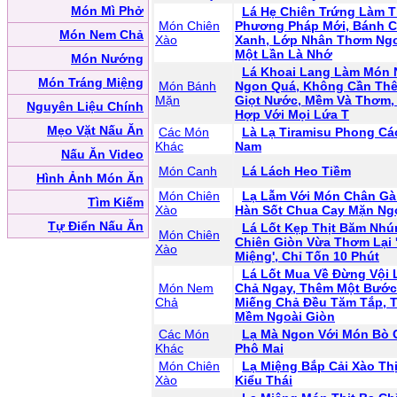
Món Mì Phở
Lá Hẹ Chiên Trứng Làm 
Món Chiên
Phương Pháp Mới, Bánh 
Món Nem Chả
Xào
Xanh, Lớp Nhân Thơm Ng
Một Lần Là Nhớ
Món Nướng
Lá Khoai Lang Làm Món 
Món Tráng Miệng
Món Bánh
Ngon Quá, Không Cần Th
Mặn
Giọt Nước, Mềm Và Thơm,
Nguyên Liệu Chính
Hợp Với Mọi Lứa T
Mẹo Vặt Nấu Ăn
Các Món
Là Lạ Tiramisu Phong Cá
Khác
Nam
Nấu Ăn Video
Món Canh
Lá Lách Heo Tiềm
Hình Ảnh Món Ăn
Món Chiên
Lạ Lẫm Với Món Chân Gà
Tìm Kiếm
Xào
Hàn Sốt Chua Cay Mặn Ng
Tự Điển Nấu Ăn
Lá Lốt Kẹp Thịt Băm Nhú
Món Chiên
Chiên Giòn Vừa Thơm Lại 
Xào
Miệng', Chỉ Tốn 10 Phút
Lá Lốt Mua Về Đừng Vội
Món Nem
Chả Ngay, Thêm Một Bước
Chả
Miếng Chả Đều Tăm Tắp, 
Mềm Ngoài Giòn
Các Món
Lạ Mà Ngon Với Món Bò
Khác
Phô Mai
Món Chiên
Lạ Miệng Bắp Cải Xào Thị
Xào
Kiểu Thái