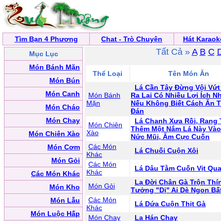
Tìm Bạn 4 Phương
Chat - Trò Chuyện
Hát Karaok
Tất Cả »
A
B
C
Mục Lục
Món Bánh Mặn
Thể Loại
Tên Món Ăn
Món Bún
Lá Cần Tây Đừng Vội Vứt 
Món Canh
Món Bánh
Ra Lại Có Nhiều Lợi Ích N
Mặn
Nếu Không Biết Cách Ăn T
Món Cháo
Đán
Món Chay
Lá Chanh Xưa Rồi, Rang 
Món Chiên
Thêm Một Nắm Lá Này Và
Xào
Món Chiên Xào
Nức Mũi, Ăm Cực Cuốn
Các Món
Món Cơm
Lá Chuối Cuộn Xôi
Khác
Món Gỏi
Các Món
Lá Dâu Tằm Cuốn Vịt Qu
Khác
Các Món Khác
Lạ Đời Chân Gà Trộn Thí
Món Gỏi
Món Kho
Tưởng "Dị" Ai Dè Ngon Bấ
Các Món
Món Lẫu
Lá Dứa Cuộn Thịt Gà
Khác
Món Luộc Hấp
Món Chay
La Hán Chay