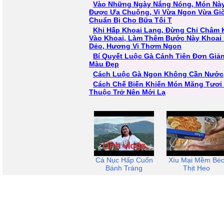
Vào Những Ngày Nắng Nóng, Món Này
Được Ưa Chuộng, Vị Vừa Ngon Vừa Gi
Chuẩn Bị Cho Bữa Tối T
Khi Hấp Khoai Lang, Đừng Chỉ Châm 
Vào Khoai, Làm Thêm Bước Này Khoai
Dẻo, Hương Vị Thơm Ngon
Bí Quyết Luộc Gà Cánh Tiên Đơn Giản
Màu Đẹp
Cách Luộc Gà Ngon Không Cần Nước
Cách Chế Biến Khiến Món Măng Tươi
Thuộc Trở Nên Mới Lạ
Cá Nục Hấp Cuốn
Xíu Mại Mềm Bé
Bánh Tráng
Thịt Heo