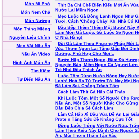
Món Mì Phở
Thịt Ba Chỉ Chế Biến Kiểu Mới Ăn Vừa
Nước Lại Mềm Ngon
Món Nem Chả
Mẹo Luộc Gà Đông Lạnh Ngon Như G
Món Nướng
Tươi, Cách 'Chống Cháy' Khi Nhà Có K
Đầu Bếp Thêm 'Thêm Một Bước' Này K
Món Tráng Miệng
Làm Món Gà Luộc, Gà Luộc Sẽ Ngon H
Nguyên Liệu Chính
Ở Nhà Hàng!
Đùi Gà Làm Theo Phương Pháp Mới L
Mẹo Vặt Nấu Ăn
Vừa Thơm Ngon Lại Tăng Gấp Đôi Din
Dưỡng, Phù Hợp Cho Mọi L
Nấu Ăn Video
Sườn Hấp Thơm Ngon, Đậm Đà Hương
Hình Ảnh Món Ăn
Nguyên Bản, Mềm Ngon Cả Người Lớn
Trẻ Nhỏ Đều Thích Ăn
Tìm Kiếm
Luộc Tôm Dùng Nước Nóng Hay Nướ
Tự Điển Nấu Ăn
Lạnh! Hoá Ra Từ Trước Tới Nay Mọi N
Đã Làm Sai, Chẳng Trách Tôm
Cách Làm Thịt Gà Hấp Cải Thảo
Khi Luộc Tôm, Một Số Người Cho Rư
Nấu Ăn, Một Số Người Khác Cho Gừng 
Đầu Bếp Chia Sẻ Cách Làm
Làm Cá Hấp Xì Dầu Vừa Dễ Ăn Lại Già
Protein Tăng Sức Đề Kháng Cực Tốt
Đừng Luộc Trứng Với Nước Nữa, Trứ
Làm Theo Kiểu Này Dành Cho Người S
Ăn, Mùi Thơm Thấm Tận Vào