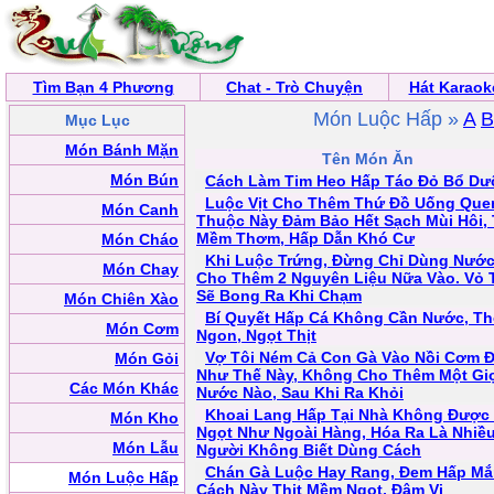
Tìm Bạn 4 Phương
Chat - Trò Chuyện
Hát Karaok
Món Luộc Hấp »
A
B
Mục Lục
Món Bánh Mặn
Tên Món Ăn
Món Bún
Cách Làm Tim Heo Hấp Táo Đỏ Bổ D
Luộc Vịt Cho Thêm Thứ Đồ Uống Que
Món Canh
Thuộc Này Đảm Bảo Hết Sạch Mùi Hôi, 
Mềm Thơm, Hấp Dẫn Khó Cư
Món Cháo
Khi Luộc Trứng, Đừng Chỉ Dùng Nước
Món Chay
Cho Thêm 2 Nguyên Liệu Nữa Vào. Vỏ 
Sẽ Bong Ra Khi Chạm
Món Chiên Xào
Bí Quyết Hấp Cá Không Cần Nước, T
Món Cơm
Ngon, Ngọt Thịt
Vợ Tôi Ném Cả Con Gà Vào Nồi Cơm Đ
Món Gỏi
Như Thế Này, Không Cho Thêm Một Gi
Các Món Khác
Nước Nào, Sau Khi Ra Khỏi
Khoai Lang Hấp Tại Nhà Không Được
Món Kho
Ngọt Như Ngoài Hàng, Hóa Ra Là Nhiề
Món Lẫu
Người Không Biết Dùng Cách
Chán Gà Luộc Hay Rang, Đem Hấp M
Món Luộc Hấp
Cách Này Thịt Mềm Ngọt, Đậm Vị