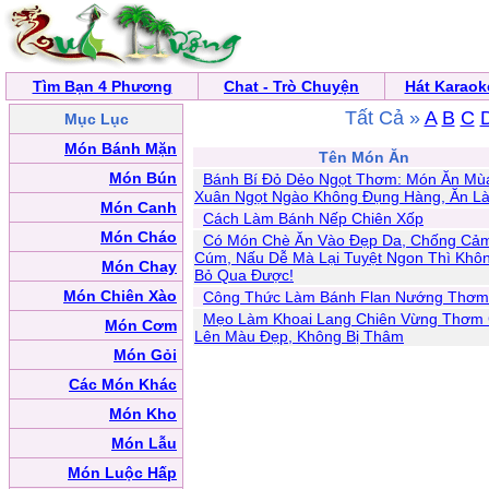
Tìm Bạn 4 Phương
Chat - Trò Chuyện
Hát Karaok
Tất Cả »
A
B
C
Mục Lục
Món Bánh Mặn
Tên Món Ăn
Món Bún
Bánh Bí Đỏ Dẻo Ngọt Thơm: Món Ăn Mù
Xuân Ngọt Ngào Không Đụng Hàng, Ăn Là
Món Canh
Cách Làm Bánh Nếp Chiên Xốp
Món Cháo
Có Món Chè Ăn Vào Đẹp Da, Chống Cả
Cúm, Nấu Dễ Mà Lại Tuyệt Ngon Thì Khô
Món Chay
Bỏ Qua Được!
Món Chiên Xào
Công Thức Làm Bánh Flan Nướng Thơm
Mẹo Làm Khoai Lang Chiên Vừng Thơm 
Món Cơm
Lên Màu Đẹp, Không Bị Thâm
Món Gỏi
Các Món Khác
Món Kho
Món Lẫu
Món Luộc Hấp