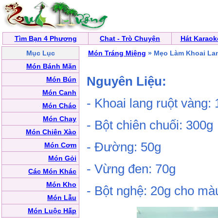
Tìm Bạn 4 Phương
Chat - Trò Chuyện
Hát Karaok
Mục Lục
Món Tráng Miệng
» Mẹo Làm Khoai La
Món Bánh Mặn
Nguyên Liệu:
Món Bún
Món Canh
- Khoai lang ruột vàng:
Món Cháo
Món Chay
- Bột chiên chuối: 300g
Món Chiên Xào
- Đường: 50g
Món Cơm
Món Gỏi
- Vừng đen: 70g
Các Món Khác
Món Kho
- Bột nghệ: 20g cho mà
Món Lẫu
Món Luộc Hấp