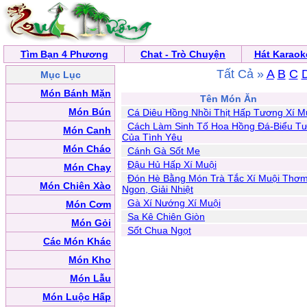
Tìm Bạn 4 Phương
Chat - Trò Chuyện
Hát Karaok
Tất Cả »
A
B
C
Mục Lục
Món Bánh Mặn
Tên Món Ăn
Món Bún
Cá Diêu Hồng Nhồi Thịt Hấp Tương Xí M
Cách Làm Sinh Tố Hoa Hồng Đá-Biểu T
Món Canh
Của Tình Yêu
Món Cháo
Cánh Gà Sốt Me
Đậu Hủ Hấp Xí Muội
Món Chay
Đón Hè Bằng Món Trà Tắc Xí Muội Thơ
Món Chiên Xào
Ngon, Giải Nhiệt
Gà Xí Nướng Xí Muội
Món Cơm
Sa Kê Chiên Giòn
Món Gỏi
Sốt Chua Ngọt
Các Món Khác
Món Kho
Món Lẫu
Món Luộc Hấp