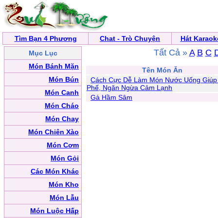
Tìm Bạn 4 Phương
Chat - Trò Chuyện
Hát Karaok
Tất Cả »
A
B
C
Mục Lục
Món Bánh Mặn
Tên Món Ăn
Món Bún
Cách Cực Dễ Làm Món Nước Uống Giúp
Phế, Ngăn Ngừa Cảm Lạnh
Món Canh
Gà Hầm Sâm
Món Cháo
Món Chay
Món Chiên Xào
Món Cơm
Món Gỏi
Các Món Khác
Món Kho
Món Lẫu
Món Luộc Hấp