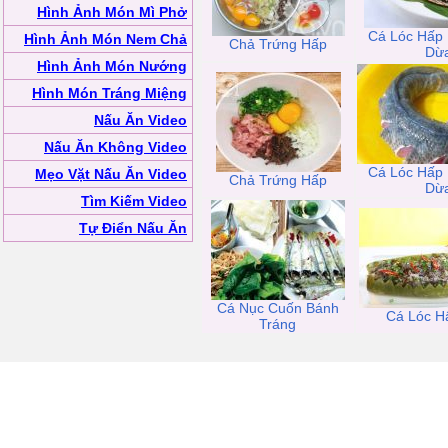
Hình Ảnh Món Mì Phở
Cá Lóc Hấp
Hình Ảnh Món Nem Chả
Chả Trứng Hấp
Dừ
Hình Ảnh Món Nướng
Hình Món Tráng Miệng
Nấu Ăn Video
Nấu Ăn Không Video
Cá Lóc Hấp
Mẹo Vặt Nấu Ăn Video
Chả Trứng Hấp
Dừ
Tìm Kiếm Video
Tự Điển Nấu Ăn
Cá Nục Cuốn Bánh
Cá Lóc H
Tráng