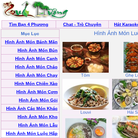
Tìm Bạn 4 Phương
Chat - Trò Chuyện
Hát Karaok
Hình Ảnh Món Lu
Mục Lục
Hình Ảnh Món Bánh Mặn
Hình Ảnh Món Bún
Hình Ảnh Món Canh
Hình Ảnh Món Cháo
Hình Ảnh Món Chay
Tôm
Ghẹ L
Hình Món Chiên Xào
Hình Ảnh Món Cơm
Hình Ảnh Món Gỏi
Hình Ảnh Các Món Khác
Louvi
Hải S
Hình Ảnh Món Kho
Hình Ảnh Món Lẫu
Hình Ảnh Món Luộc Hấp