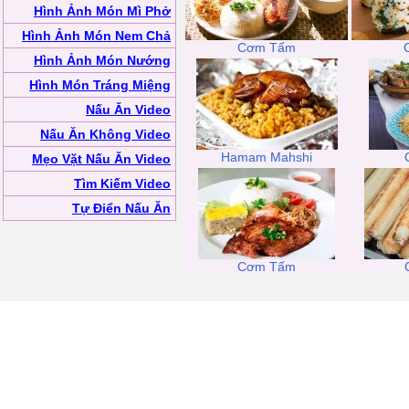
Hình Ảnh Món Mì Phở
Hình Ảnh Món Nem Chả
Cơm Tấm
Hình Ảnh Món Nướng
Hình Món Tráng Miệng
Nấu Ăn Video
Nấu Ăn Không Video
Hamam Mahshi
Mẹo Vặt Nấu Ăn Video
Tìm Kiếm Video
Tự Điển Nấu Ăn
Cơm Tấm