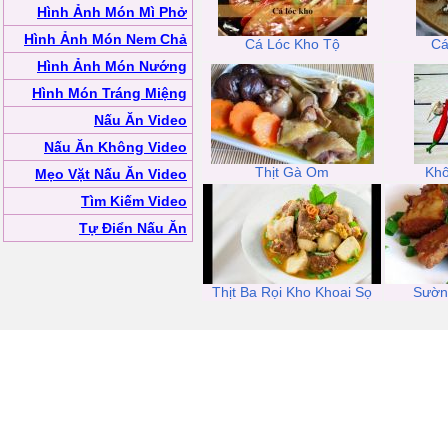
Hình Ảnh Món Mì Phở
Hình Ảnh Món Nem Chả
Cá Lóc Kho Tộ
Cá
Hình Ảnh Món Nướng
Hình Món Tráng Miệng
Nấu Ăn Video
Nấu Ăn Không Video
Thịt Gà Om
Kh
Mẹo Vặt Nấu Ăn Video
Tìm Kiếm Video
Tự Điển Nấu Ăn
Thịt Ba Rọi Kho Khoai Sọ
Sườn