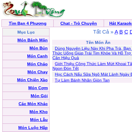
Tìm Bạn 4 Phương
Chat - Trò Chuyện
Hát Karaok
Tất Cả »
A
B
C
Mục Lục
Món Bánh Mặn
Tên Món Ăn
Món Bún
Dùng Nguyên Liệu Này Khi Pha Trà, Bạn
Thức Uống Giúp Trái Tim Khỏe Và Hỗ Trợ
Món Canh
Cân Hiệu Quả
Giới Thiệu Công Thức Làm Mứt Khoai T
Món Cháo
Ngon Đón Tết
Món Chay
Học Cách Nấu Sữa Ngô Mát Lành Ngày 
Món Chiên Xào
Tự Làm Bánh Nhãn Giòn Tan
Món Cơm
Món Gỏi
Các Món Khác
Món Kho
Món Lẫu
Món Luộc Hấp