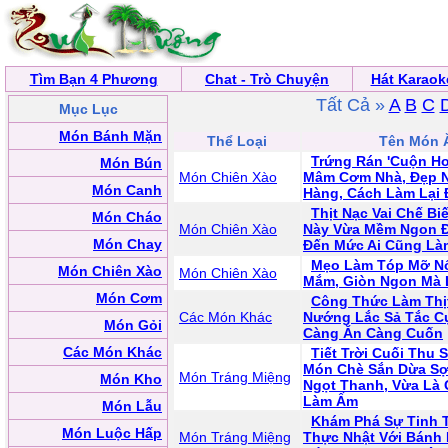
Tìm Bạn 4 Phương
Chat - Trò Chuyện
Hát Karaok
Tất Cả »
A
B
C
Mục Lục
Món Bánh Mặn
Thể Loại
Tên Món 
Trứng Rán 'Cuộn H
Món Bún
Món Chiên Xào
Mâm Cơm Nhà, Đẹp 
Món Canh
Hàng, Cách Làm Lại 
Thịt Nạc Vai Chế B
Món Cháo
Món Chiên Xào
Này Vừa Mềm Ngon Đ
Món Chay
Đến Mức Ai Cũng L
Mẹo Làm Tóp Mỡ Nổ
Món Chiên Xào
Món Chiên Xào
Mắm, Giòn Ngon Mà 
Món Cơm
Công Thức Làm Thịt
Các Món Khác
Nướng Lắc Sả Tắc C
Món Gỏi
Càng Ăn Càng Cuốn
Các Món Khác
Tiết Trời Cuối Thu 
Món Chè Sắn Dừa Sợ
Món Tráng Miệng
Món Kho
Ngọt Thanh, Vừa Là 
Làm Ấm
Món Lẫu
Khám Phá Sự Tinh 
Món Luộc Hấp
Món Tráng Miệng
Thực Nhật Với Bánh