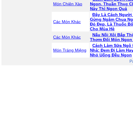
Món Chiên Xào
Ngon, Thuần Thục C
Này Thì Ngon Quá
Đây Là Cách Người
Gừng Ngâm Chua Ng
Các Món Khác
Đỏ Đẹp, Là Thuốc B
Cho Mùa Hè
Nấu Nồi Xôi Bắp Th
Các Món Khác
Thơm Đổi Món Ngon 
Cách Làm Sữa Ngô 
Món Tráng Miệng
Nhà: Đem Đi Làm Ha
Nhỏ Uống Đều Ngon
P