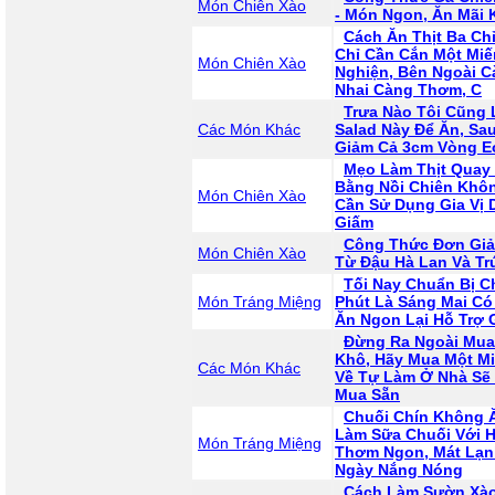
Món Chiên Xào
- Món Ngon, Ăn Mãi
Cách Ăn Thịt Ba Chỉ
Chỉ Cần Cắn Một Miế
Món Chiên Xào
Nghiện, Bên Ngoài 
Nhai Càng Thơm, C
Trưa Nào Tôi Cũng
Các Món Khác
Salad Này Để Ăn, Sa
Giảm Cả 3cm Vòng E
Mẹo Làm Thịt Quay 
Bằng Nồi Chiên Khô
Món Chiên Xào
Cần Sử Dụng Gia Vị 
Giấm
Công Thức Đơn Gi
Món Chiên Xào
Từ Đậu Hà Lan Và T
Tối Nay Chuẩn Bị C
Món Tráng Miệng
Phút Là Sáng Mai C
Ăn Ngon Lại Hỗ Trợ 
Đừng Ra Ngoài Mua
Khô, Hãy Mua Một Mi
Các Món Khác
Về Tự Làm Ở Nhà Sẽ
Mua Sẵn
Chuối Chín Không Ă
Làm Sữa Chuối Với 
Món Tráng Miệng
Thơm Ngon, Mát Lạn
Ngày Nắng Nóng
Cách Làm Sườn Xào