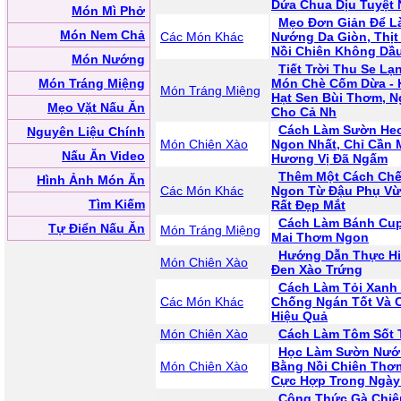
Dứa Chua Dịu Tuyệt
Món Mì Phở
Mẹo Đơn Giản Để Là
Món Nem Chả
Các Món Khác
Nướng Da Giòn, Thịt
Nồi Chiên Không Dầ
Món Nướng
Tiết Trời Thu Se Lạ
Món Tráng Miệng
Món Chè Cốm Dừa - 
Món Tráng Miệng
Hạt Sen Bùi Thơm, N
Mẹo Vặt Nấu Ăn
Cho Cả Nh
Cách Làm Sườn He
Nguyên Liệu Chính
Món Chiên Xào
Ngon Nhất, Chỉ Cần 
Nấu Ăn Video
Hương Vị Đã Ngấm
Thêm Một Cách Chế
Hình Ảnh Món Ăn
Các Món Khác
Ngon Từ Đậu Phụ Vừ
Tìm Kiếm
Rất Đẹp Mắt
Cách Làm Bánh Cu
Tự Điển Nấu Ăn
Món Tráng Miệng
Mai Thơm Ngon
Hướng Dẫn Thực Hi
Món Chiên Xào
Đen Xào Trứng
Cách Làm Tỏi Xanh
Các Món Khác
Chống Ngán Tốt Và 
Hiệu Quả
Món Chiên Xào
Cách Làm Tôm Sốt 
Học Làm Sườn Nướ
Món Chiên Xào
Bằng Nồi Chiên Thơ
Cực Hợp Trong Ngày
Công Thức Gà Chiên