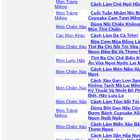
Món Tráng
Cách Làm Chè Ngũ Hồ
Miệng
Món Tráng
Cuối Tuần Nhâm Nhi B
Miệng
Cupcake Cam Tươi Mề
Dùng Nồi Chiên Khôn
Món Chiên Xào
Món Thịt Chiên
Các Món Khác
Cách Làm Da Cá Trộn!
Bữa Cơm Mùa Đông L
Món Chiên Xào
Thịt Ba Chỉ Sốt Tỏi Vừa 
Ngon Đậm Đà Và Thơm 
Thịt Ba Chỉ Chế Biến K
Món Luộc Hấp
Ăn Vừa Ngọt Nước Lại
Cách Làm Món Nấm Xà
Món Chiên Xào
Ngọt
Cách Xào Gan Lợn Sa
Không Tanh Mà Lại Mềm
Món Chiên Xào
Kỹ Thuật Và Nhiệt Độ P
Biệt, Hãy Lưu Lạ
Món Chiên Xào
Cách Làm Tôm Sốt Tỏi
Dùng Bột Gạo Nếp Cũ
Món Tráng
Được Bánh Cupcake X
Miệng
Ngon Ngất Ngây
Cách Làm Miến Xào Bắ
Món Chiên Xào
Thơm Ngon
Cách Làm Sắn Hấp Nư