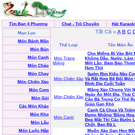
Tìm Bạn 4 Phương
Chat - Trò Chuyện
Hát Karaok
Tất Cả »
A
B
C
Mục Lục
Món Bánh Mặn
Thể Loại
Tên Món Ăn
Món Bún
Cho Miếng Bí Vào Bột 
Món Canh
Món Tráng
Không Dầu, Nước, Làm 
Miệng
Một Lần, Đảm Bảo Thơ
Món Cháo
Hơn Thịt
Món Chay
Sườn Rim Kiểu Này C
Món Chiên Xào
Và Rất Hợp Để Đổi Món
Món Chiên Xào
Đình Dịp Cuối Tuần
Măng Xào Chung Với N
Món Cơm
Ngày Ăn Một Đĩa, Thải 
Món Chiên Xào
Món Gỏi
Cặn Bã Trong Cơ Thể Ra
Giúp Gan Khỏ
Các Món Khác
Canh Cà Chua Và Trứn
Món Kho
Được Những 'Bông Hoa 
Món Canh
Đẹp Mắt Thì Các Bước 
Món Lẫu
Chốt, Bạn Đã L
Món Luộc Hấp
Muốn Xào Gan Heo Mề