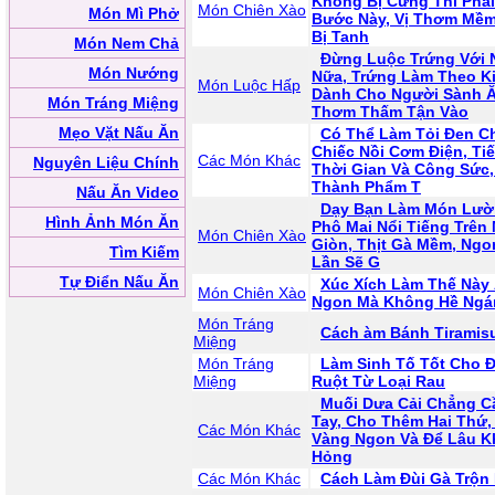
Không Bị Cứng Thì Phả
Món Chiên Xào
Món Mì Phở
Bước Này, Vị Thơm Mề
Bị Tanh
Món Nem Chả
Đừng Luộc Trứng Với
Món Nướng
Nữa, Trứng Làm Theo K
Món Luộc Hấp
Dành Cho Người Sành Ă
Món Tráng Miệng
Thơm Thấm Tận Vào
Mẹo Vặt Nấu Ăn
Có Thể Làm Tỏi Đen Ch
Chiếc Nồi Cơm Điện, Tiế
Các Món Khác
Nguyên Liệu Chính
Thời Gian Và Công Sức,
Thành Phẩm T
Nấu Ăn Video
Dạy Bạn Làm Món Lườ
Hình Ảnh Món Ăn
Phô Mai Nổi Tiếng Trên
Món Chiên Xào
Giòn, Thịt Gà Mềm, Ngo
Tìm Kiếm
Lần Sẽ G
Tự Điển Nấu Ăn
Xúc Xích Làm Thế Này
Món Chiên Xào
Ngon Mà Không Hề Ngá
Món Tráng
Cách àm Bánh Tiramis
Miệng
Món Tráng
Làm Sinh Tố Tốt Cho 
Miệng
Ruột Từ Loại Rau
Muối Dưa Cải Chẳng C
Tay, Cho Thêm Hai Thứ,
Các Món Khác
Vàng Ngon Và Để Lâu K
Hỏng
Các Món Khác
Cách Làm Đùi Gà Trộn