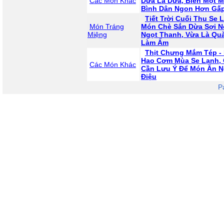
Các Món Khác
Dừa Lá Dứa, Biến Một 
Bình Dân Ngon Hơn Gấp
Tiết Trời Cuối Thu Se 
Món Tráng
Món Chè Sắn Dừa Sợi N
Miệng
Ngọt Thanh, Vừa Là Quà
Làm Ấm
Thịt Chưng Mắm Tép -
Hao Cơm Mùa Se Lạnh, 
Các Món Khác
Cần Lưu Ý Để Món Ăn 
Điệu
P