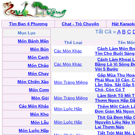
Tìm Bạn 4 Phương
Chat - Trò Chuyện
Hát Karaok
Tất Cả »
A
B
C
Mục Lục
Món Bánh Mặn
Thể Loại
Tên Mó
Cách Làm Món Bru
Món Bún
Các Món Khác
Tím Cho Buổi Sáng
Món Canh
Cách Làm Khoai 
Các Món Khác
Bằng Lò Vi Sóng Đ
Món Cháo
Với 5 Bước
Món Chay
Gặp Mùa Thu Hoạ
Phải Mua 10 Cân, C
Món Chiên Xào
Món Tráng Miệng
Lần Sữa, Sắt Gấp 
Chó, Còn Có T
Món Cơm
Làm Sinh Tố Mít 
Món Gỏi
Món Tráng Miệng
Thơm Ngon Hấp Dẫ
Các Món Khác
Thêm Một Cách Là
Món Luộc Hấp
Đơn Giản Mà Ngon
Món Kho
Thịt Gà Đem Hấp 
Món Luộc Hấp
Nguyên Liệu Này 
Món Lẫu
Lại Thơm Nức
Món Luộc Hấp
Tiết Trời Mát Mẻ