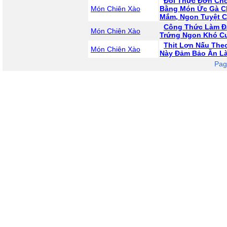
Đổi Thực Đơn Cho
Món Chiên Xào
Bằng Món Ức Gà C
Mắm, Ngon Tuyệt 
Công Thức Làm Đ
Món Chiên Xào
Trứng Ngon Khó C
Thịt Lợn Nấu The
Món Chiên Xào
Này Đảm Bảo Ăn L
Pag