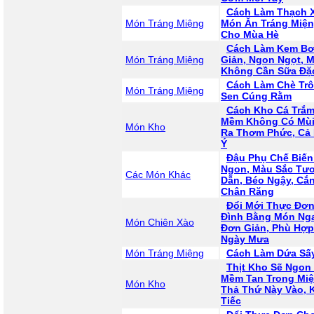
Cách Làm Thạch X
Món Tráng Miệng
Món Ăn Tráng Miện
Cho Mùa Hè
Cách Làm Kem Bơ
Món Tráng Miệng
Giản, Ngon Ngọt, 
Không Cần Sữa Đặ
Cách Làm Chè Trô
Món Tráng Miệng
Sen Cúng Rằm
Cách Kho Cá Trắm
Mềm Không Có Mùi
Món Kho
Ra Thơm Phức, Cả
Ý
Đậu Phụ Chế Biến
Ngon, Màu Sắc Tư
Các Món Khác
Dẫn, Béo Ngậy, Cắ
Chân Răng
Đổi Mới Thực Đơn
Đình Bằng Món Nga
Món Chiên Xào
Đơn Giản, Phù Hợ
Ngày Mưa
Món Tráng Miệng
Cách Làm Dứa Sấ
Thịt Kho Sẽ Ngon
Mềm Tan Trong Mi
Món Kho
Thả Thứ Này Vào, 
Tiếc