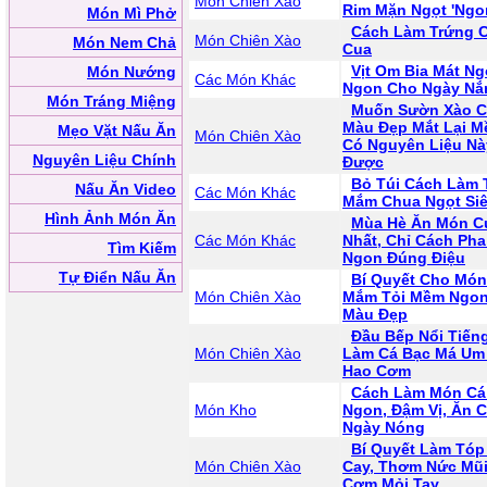
Món Chiên Xào
Rim Mặn Ngọt 'Ngon
Món Mì Phở
Cách Làm Trứng 
Món Chiên Xào
Món Nem Chả
Cua
Vịt Om Bia Mát N
Món Nướng
Các Món Khác
Ngon Cho Ngày Nắ
Món Tráng Miệng
Muốn Sườn Xào C
Màu Đẹp Mắt Lại M
Mẹo Vặt Nấu Ăn
Món Chiên Xào
Có Nguyên Liệu Nà
Nguyên Liệu Chính
Được
Bỏ Túi Cách Làm 
Nấu Ăn Video
Các Món Khác
Mắm Chua Ngọt Si
Hình Ảnh Món Ăn
Mùa Hè Ăn Món C
Các Món Khác
Nhất, Chỉ Cách Ph
Tìm Kiếm
Ngon Đúng Điệu
Tự Điển Nấu Ăn
Bí Quyết Cho Món
Món Chiên Xào
Mắm Tỏi Mềm Ngon
Màu Đẹp
Đầu Bếp Nổi Tiến
Món Chiên Xào
Làm Cá Bạc Má U
Hao Cơm
Cách Làm Món Cá
Món Kho
Ngon, Đậm Vị, Ăn 
Ngày Nóng
Bí Quyết Làm Tóp
Món Chiên Xào
Cay, Thơm Nức Mũi
Cơm Mỏi Tay