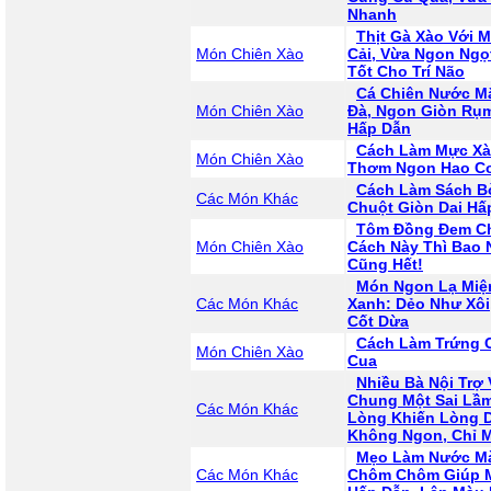
Nhanh
Thịt Gà Xào Với 
Món Chiên Xào
Cải, Vừa Ngon Ngọ
Tốt Cho Trí Não
Cá Chiên Nước 
Món Chiên Xào
Đà, Ngon Giòn Rụ
Hấp Dẫn
Cách Làm Mực Xà
Món Chiên Xào
Thơm Ngon Hao C
Cách Làm Sách B
Các Món Khác
Chuột Giòn Dai Hấ
Tôm Đồng Đem Ch
Món Chiên Xào
Cách Này Thì Bao
Cũng Hết!
Món Ngon Lạ Miệ
Các Món Khác
Xanh: Dẻo Như Xôi
Cốt Dừa
Cách Làm Trứng 
Món Chiên Xào
Cua
Nhiều Bà Nội Trợ
Chung Một Sai Lầm
Các Món Khác
Lòng Khiến Lòng D
Không Ngon, Chỉ 
Mẹo Làm Nước M
Các Món Khác
Chôm Chôm Giúp 