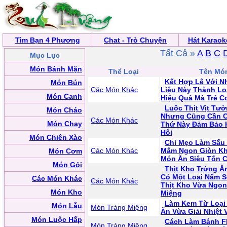
Tìm Bạn 4 Phương
Chat - Trò Chuyện
Hát Karaok
Tất Cả »
A
B
C
Mục Lục
Món Bánh Mặn
Thể Loại
Tên Mó
Kết Hợp Lê Với 
Món Bún
Các Món Khác
Liệu Này Thành Loạ
Món Canh
Hiệu Quả Mà Trẻ C
Luộc Thịt Vịt Tư
Món Cháo
Nhưng Cũng Cần C
Các Món Khác
Món Chay
Thứ Này Đảm Bảo 
Hôi
Món Chiên Xào
Chỉ Mẹo Làm Sấu
Các Món Khác
Mắm Ngon Giòn Kh
Món Cơm
Món Ăn Siêu Tốn 
Món Gỏi
Thịt Kho Trứng Ă
Có Một Loại Nấm 
Các Món Khác
Các Món Khác
Thịt Kho Vừa Ngon
Món Kho
Miệng
Làm Kem Từ Loại 
Món Lẫu
Món Tráng Miệng
Ăn Vừa Giải Nhiệt
Món Luộc Hấp
Cách Làm Bánh Fl
Món Tráng Miệng