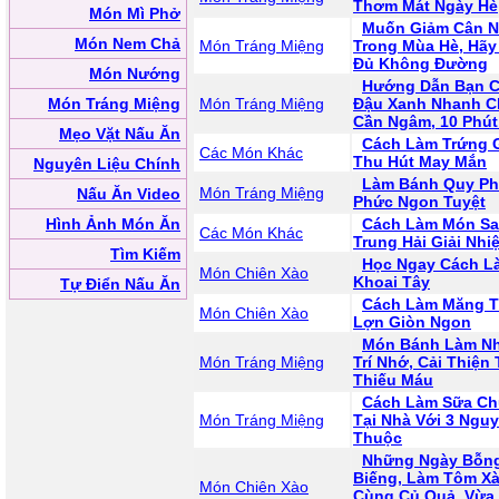
Thơm Mát Ngày Hè
Món Mì Phở
Muốn Giảm Cân 
Món Nem Chả
Món Tráng Miệng
Trong Mùa Hè, Hãy
Đủ Không Đường
Món Nướng
Hướng Dẫn Bạn C
Món Tráng Miệng
Món Tráng Miệng
Đậu Xanh Nhanh C
Cần Ngâm, 10 Phú
Mẹo Vặt Nấu Ăn
Cách Làm Trứng 
Các Món Khác
Thu Hút May Mắn
Nguyên Liệu Chính
Làm Bánh Quy Ph
Món Tráng Miệng
Nấu Ăn Video
Phức Ngon Tuyệt
Hình Ảnh Món Ăn
Cách Làm Món Sal
Các Món Khác
Trung Hải Giải Nhi
Tìm Kiếm
Học Ngay Cách L
Món Chiên Xào
Khoai Tây
Tự Điển Nấu Ăn
Cách Làm Măng T
Món Chiên Xào
Lợn Giòn Ngon
Món Bánh Làm Nh
Món Tráng Miệng
Trí Nhớ, Cải Thiện
Thiếu Máu
Cách Làm Sữa Ch
Món Tráng Miệng
Tại Nhà Với 3 Ngu
Thuộc
Những Ngày Bỗn
Biếng, Làm Tôm Xà
Món Chiên Xào
Cùng Củ Quả, Vừa