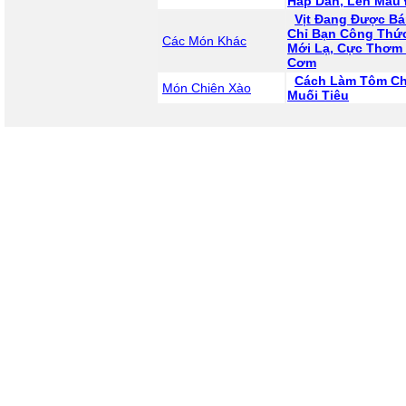
Hấp Dẫn, Lên Màu
Vịt Đang Được Bá
Chỉ Bạn Công Thức
Các Món Khác
Mới Lạ, Cực Thơm
Cơm
Cách Làm Tôm Ch
Món Chiên Xào
Muối Tiêu