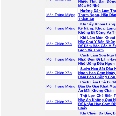
Nhiều Thịt, Bạn Đừn
Mùa Hè Nhé
Hướng Dẫn Làm Th
Món Tráng Miệng
Thơm Ngon, Hấp Dẫn,
Thích Ăn
Khi Sấy Khoai Lang
Món Tráng Miệng
Kỹ Năng, Khoai Lan
Không Bị Cứng Và T
Khi Làm Món Khoai 
Hãy Chú Ý Đến Nhữn
Món Chiên Xào
Để Đảm Bảo Các Miế
Giòn Và Thơm
Cách Làm Sữa Ngô 
Món Tráng Miệng
Nhà: Đem Đi Làm Ha
Nhỏ Uống Đều Ngon
Sườn Heo Sốt Dầu 
Món Chiên Xào
Ngon Hao Cơm Ngày M
Đảm Bảo Chồng Con 
Cách Làm Chè Pudd
Món Tráng Miệng
Đậu Đỏ Giải Khát Mù
Ăn Mãi Không Chán
Thịt Lợn Chế Biến 
Này Ăn Không Quá N
Món Chiên Xào
Để Nhậu Hay Cơm Đề
Cháy
Khi Chiên Dạ Dày, 