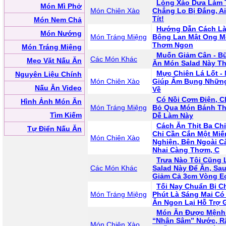
Lòng Xào Dưa Làm 
Món Mì Phở
Món Chiên Xào
Chẳng Lo Bị Đắng, A
Tít!
Món Nem Chả
Hướng Dẫn Cách L
Món Nướng
Món Tráng Miệng
Bông Lan Mật Ong M
Thơm Ngon
Món Tráng Miệng
Muốn Giảm Cân - B
Các Món Khác
Mẹo Vặt Nấu Ăn
Ăn Món Salad Này T
Mực Chiên Lá Lốt -
Nguyên Liệu Chính
Món Chiên Xào
Giúp Ấm Bụng Nhữn
Nấu Ăn Video
Về
Có Nồi Cơm Điện, 
Hình Ảnh Món Ăn
Món Tráng Miệng
Bỏ Qua Món Bánh T
Tìm Kiếm
Dễ Làm Này
Cách Ăn Thịt Ba Chỉ
Tự Điển Nấu Ăn
Chỉ Cần Cắn Một Miế
Món Chiên Xào
Nghiện, Bên Ngoài 
Nhai Càng Thơm, C
Trưa Nào Tôi Cũng
Các Món Khác
Salad Này Để Ăn, Sa
Giảm Cả 3cm Vòng E
Tối Nay Chuẩn Bị C
Món Tráng Miệng
Phút Là Sáng Mai Có
Ăn Ngon Lại Hỗ Trợ 
Món Ăn Được Mệnh
“Nhân Sâm” Nước, R
Món Chiên Xào