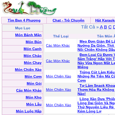
Tìm Bạn 4 Phương
Chat - Trò Chuyện
Hát Karaok
Tất Cả »
A
B
C
Mục Lục
Món Bánh Mặn
Thể Loại
Tên Món 
Mẹo Đơn Giản Để Là
Món Bún
Các Món Khác
Nướng Da Giòn, Thịt
Món Canh
Nồi Chiên Không Dầ
Đem Loại Củ Được V
Món Cháo
Sâm Trắng' Hấp Với T
Các Món Khác
Món Chay
Này Vừa Ngon Mắt L
Miệng
Món Chiên Xào
Trứng Cút Làm Kiểu
Món Chiên Xào
Những Rẻ Tiền Mà C
Món Cơm
Cơm
Món Gỏi
Tự Làm Snack Khoa
Món Chiên Xào
Thơm Hóa Ra Không
Các Món Khác
Nào!
Món Kho
Lòng Xào Dưa 'Phiê
Lòng Dai Giòn Và N
Món Lẫu
Món Chiên Xào
Thứ Nguyên Liệu Rẻ
Món Luộc Hấp
Kém Lòng Lợ