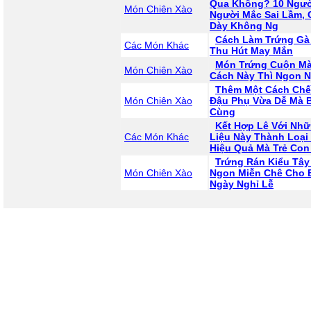
Qua Không? 10 Người
Món Chiên Xào
Người Mắc Sai Lầm, 
Dày Không Ng
Cách Làm Trứng Gà
Các Món Khác
Thu Hút May Mắn
Món Trứng Cuộn M
Món Chiên Xào
Cách Này Thì Ngon N
Thêm Một Cách Chế
Món Chiên Xào
Đậu Phụ Vừa Dễ Mà 
Cùng
Kết Hợp Lê Với Nh
Các Món Khác
Liệu Này Thành Loại 
Hiệu Quả Mà Trẻ Con
Trứng Rán Kiểu Tây
Món Chiên Xào
Ngon Miễn Chê Cho
Ngày Nghỉ Lễ