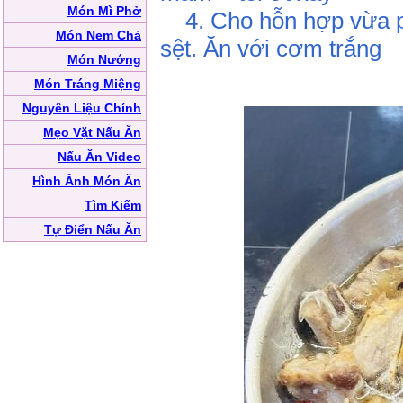
Món Mì Phở
4. Cho hỗn hợp vừa ph
Món Nem Chả
sệt. Ăn với cơm trắng
Món Nướng
Món Tráng Miệng
Nguyên Liệu Chính
Mẹo Vặt Nấu Ăn
Nấu Ăn Video
Hình Ảnh Món Ăn
Tìm Kiếm
Tự Điển Nấu Ăn