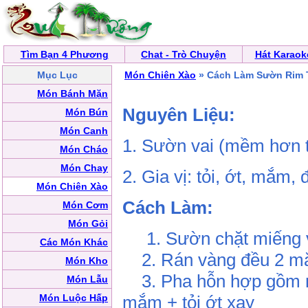
Tìm Bạn 4 Phương
Chat - Trò Chuyện
Hát Karaok
Mục Lục
Món Chiên Xào
» Cách Làm Sườn Rim 
Món Bánh Mặn
Nguyên Liệu:
Món Bún
Món Canh
1. Sườn vai (mềm hơn 
Món Cháo
Món Chay
2. Gia vị: tỏi, ớt, mắm
Món Chiên Xào
Cách Làm:
Món Cơm
Món Gỏi
1. Sườn chặt miếng v
Các Món Khác
2. Rán vàng đều 2 m
Món Kho
3. Pha hỗn hợp gồm n
Món Lẫu
Món Luộc Hấp
mắm + tỏi ớt xay