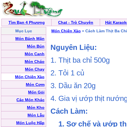
Tìm Bạn 4 Phương
Chat - Trò Chuyện
Hát Karaok
Mục Lục
Món Chiên Xào
» Cách Làm Thịt Ba Ch
Món Bánh Mặn
Nguyên Liệu:
Món Bún
Món Canh
1. Thịt ba chỉ 500g
Món Cháo
Món Chay
2. Tỏi 1 củ
Món Chiên Xào
3. Dầu ăn 20g
Món Cơm
Món Gỏi
4. Gia vị ướp thịt nướ
Các Món Khác
Món Kho
Cách Làm:
Món Lẫu
1. Sơ chế và ướp th
Món Luộc Hấp