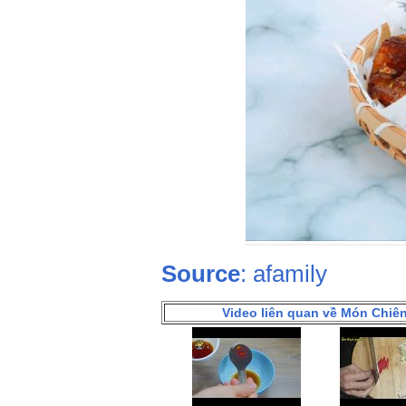
Source
: afamily
Video liên quan về Món Chiê