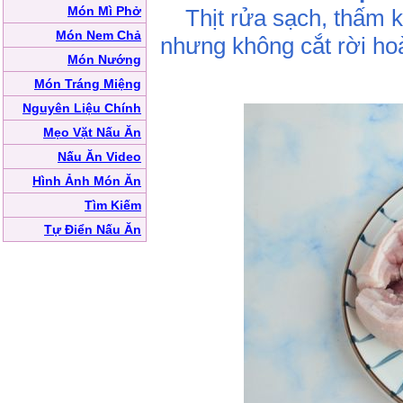
Món Mì Phở
Thịt rửa sạch, thấm k
Món Nem Chả
nhưng không cắt rời ho
Món Nướng
Món Tráng Miệng
Nguyên Liệu Chính
Mẹo Vặt Nấu Ăn
Nấu Ăn Video
Hình Ảnh Món Ăn
Tìm Kiếm
Tự Điển Nấu Ăn