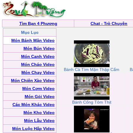
Tìm Bạn 4 Phương
Chat - Trò Chuyện
Mục Lục
Món Bánh Mặn Video
Món Bún Video
Món Canh Video
Món Cháo Video
Bánh Cà Tím Mặn Thập Cẩm
B
Món Chay Video
Món Chiên Xào Video
Món Cơm Video
Món Gỏi Video
Bánh Cống Tôm Thịt
Các Món Khác Video
Món Kho Video
Món Lẫu Video
Món Luộc Hấp Video