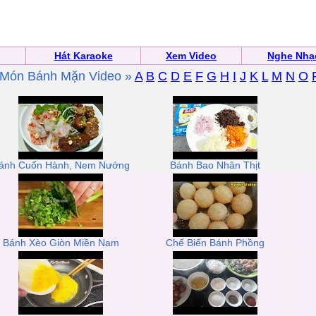
Hát Karaoke
Xem Video
Nghe Nhạ
Món Bánh Mặn Video »
A
B
C
D
E
F
G
H
I
J
K
L
M
N
O
ánh Cuốn Hành, Nem Nướng
Bánh Bao Nhân Thịt
Bánh Xèo Giòn Miền Nam
Chế Biến Bánh Phồng