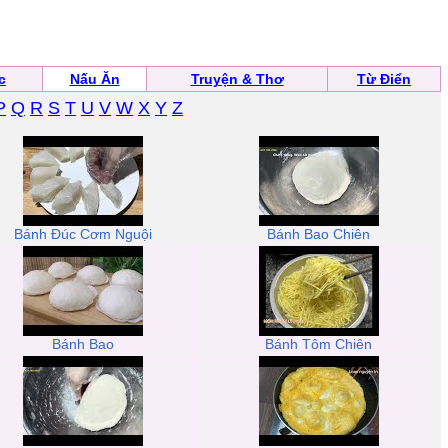
c
Nấu Ăn
Truyện & Thơ
Từ Điển
P
Q
R
S
T
U
V
W
X
Y
Z
Bánh Đúc Cơm Nguội
Bánh Bao Chiên
Bánh Bao
Bánh Tôm Chiên