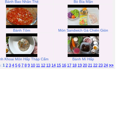
Bánh Bao Nhân Thịt
Bò Bía Mặn
Bánh Tôm
Món Sandwich Gà Chiên Giòn
nh Khoai Môn Hấp Thập Cẩm
Bánh Mì Hấp
1
2
3
4
5
6
7
8
9
10
11
12
13
14
15
16
17
18
19
20
21
22
23
24
>>
):