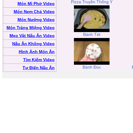
Pizza Truyền Thống Ý
Món Mì Phở Video
Món Nem Chả Video
Món Nướng Video
Món Tráng Miệng Video
Bánh Tét
Mẹo Vặt Nấu Ăn Video
Nấu Ăn Không Video
Hình Ảnh Món Ăn
Tìm Kiếm Video
Bánh Đúc
Tự Điển Nấu Ăn