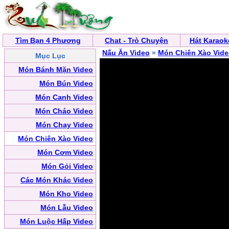
Tìm Bạn 4 Phương
Chat - Trò Chuyện
Hát Karaok
Nấu Ăn Video
»
Món Chiên Xào Vid
Mục Lục
Món Bánh Mặn Video
Món Bún Video
Món Canh Video
Món Cháo Video
Món Chay Video
Món Chiên Xào Video
Món Cơm Video
Món Gỏi Video
Các Món Khác Video
Món Kho Video
Món Lẫu Video
Món Luộc Hấp Video