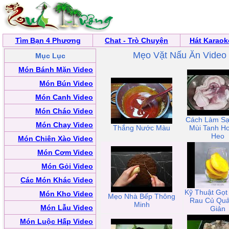
Tìm Bạn 4 Phương
Chat - Trò Chuyện
Hát Karaok
Mẹo Vặt Nấu Ăn Video
Mục Lục
Món Bánh Mặn Video
Món Bún Video
Món Canh Video
Món Cháo Video
Cách Làm Sạ
Món Chay Video
Thắng Nước Màu
Mùi Tanh Ho
Heo
Món Chiên Xào Video
Món Cơm Video
Món Gỏi Video
Các Món Khác Video
Kỹ Thuật Gọt
Món Kho Video
Mẹo Nhà Bếp Thông
Rau Củ Qu
Minh
Món Lẫu Video
Giản
Món Luộc Hấp Video