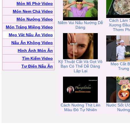
Món Mì Phở Video
Món Nem Chả Video
Món Nướng Video
Cách Làm 
Niềm Vui Nấu Nướng Dễ
Xương Đầu
Món Tráng Miệng Video
Dàng
Thơm Ph
Mẹo Vặt Nấu Ăn Video
Nấu Ăn Không Video
Hình Ảnh Món Ăn
Tìm Kiếm Video
Kỹ Thuật Cắt Và Gọt Vỏ
Mẹo Cắt 
Tự Điển Nấu Ăn
Bạn Có Thể Dễ Dàng
Trưng
Lặp Lại
Cách Nướng Thịt Lên
Nước Sốt Ướ
Màu Đỏ Tự Nhiên
Nướng