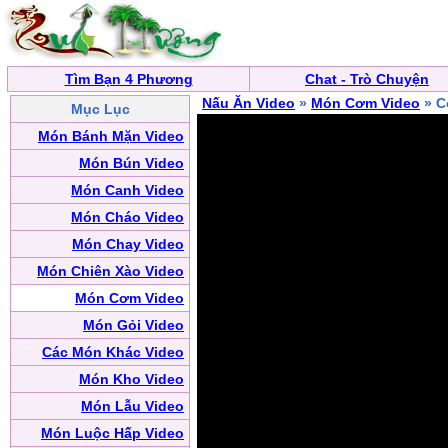
Tìm Bạn 4 Phương
Chat - Trò Chuyện
Nấu Ăn Video
»
Món Cơm Video
» C
Mục Lục
Món Bánh Mặn Video
Món Bún Video
Món Canh Video
Món Cháo Video
Món Chay Video
Món Chiên Xào Video
Món Cơm Video
Món Gỏi Video
Các Món Khác Video
Món Kho Video
Món Lẫu Video
Món Luộc Hấp Video