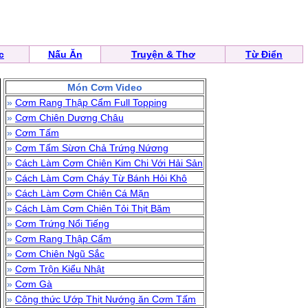
c
Nấu Ăn
Truyện & Thơ
Từ Điển
Món Cơm Video
»
Cơm Rang Thập Cẩm Full Topping
»
Cơm Chiên Dương Châu
»
Cơm Tấm
»
Cơm Tấm Sừơn Chả Trứng Nứơng
»
Cách Làm Cơm Chiên Kim Chi Với Hải Sản
»
Cách Làm Cơm Cháy Từ Bánh Hỏi Khô
»
Cách Làm Cơm Chiên Cá Mặn
»
Cách Làm Cơm Chiên Tỏi Thịt Băm
»
Cơm Trứng Nổi Tiếng
»
Cơm Rang Thập Cẩm
»
Cơm Chiên Ngũ Sắc
»
Cơm Trộn Kiểu Nhật
»
Cơm Gà
»
Công thức Ướp Thịt Nướng ăn Cơm Tấm