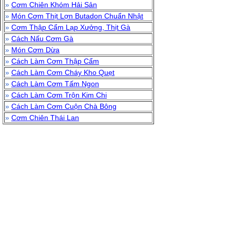
»
Cơm Chiên Khóm Hải Sản
»
Món Cơm Thịt Lợn Butadon Chuẩn Nhật
»
Cơm Thập Cẩm Lạp Xưởng, Thịt Gà
»
Cách Nấu Cơm Gà
»
Món Cơm Dừa
»
Cách Làm Cơm Thập Cẩm
»
Cách Làm Cơm Cháy Kho Quẹt
»
Cách Làm Cơm Tấm Ngon
»
Cách Làm Cơm Trộn Kim Chi
»
Cách Làm Cơm Cuộn Chà Bông
»
Cơm Chiên Thái Lan