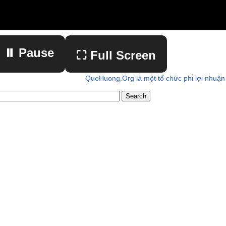
⏸ Pause
⛶ Full Screen
QueHuong.Org là một tổ chức phi lợi nhuận
▶ Play