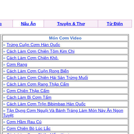
c
Nấu Ăn
Truyện & Thơ
Từ Điển
Món Cơm Video
»
Trứng Cuộn Cơm Hàn Quốc
»
Cách Làm Cơm Chiên Tôm Kim Chi
»
Cách Làm Cơm Chiên Khô.
»
Cơm Rang
»
Cách Làm Cơm Cuộn Rong Biển
»
Cách Làm Cơm Chiên Hải Sản Trứng Muối
»
Cách Làm Cơm Rang Thập Cẩm
»
Cơm Chiên Thập Cẩm
»
Cách Làm Bì Cơm Tấm
»
Cách Làm Cơm Trộn Bibimbap Hàn Quốc
»
Tận Dụng Cơm Nguội Và Bánh Tráng Làm Món Này Ăn Ngon
Tuyệt
»
Cơm Hầm Rau Củ
»
Cơm Chiên Bò Lúc Lắc