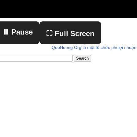
⏸ Pause
⛶ Full Screen
QueHuong.Org là một tổ chức phi lợi nhuận
▶ Play