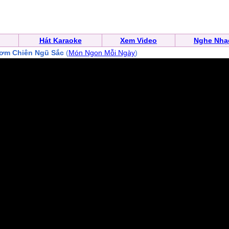
Hát Karaoke
Xem Video
Nghe Nhạ
ơm Chiên Ngũ Sắc
(
Món Ngon Mỗi Ngày
)