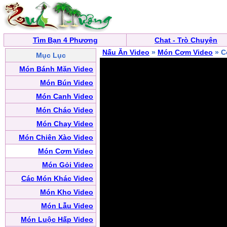
Tìm Bạn 4 Phương
Chat - Trò Chuyện
Nấu Ăn Video
»
Món Cơm Video
» C
Mục Lục
Món Bánh Mặn Video
Món Bún Video
Món Canh Video
Món Cháo Video
Món Chay Video
Món Chiên Xào Video
Món Cơm Video
Món Gỏi Video
Các Món Khác Video
Món Kho Video
Món Lẫu Video
Món Luộc Hấp Video