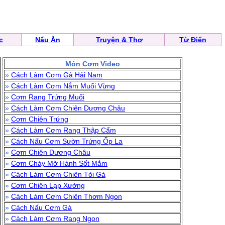
c
Nấu Ăn
Truyện & Thơ
Từ Điển
Món Cơm Video
»
Cách Làm Cơm Gà Hải Nam
»
Cách Làm Cơm Nắm Muối Vừng
»
Cơm Rang Trứng Muối
»
Cách Làm Cơm Chiên Dương Châu
»
Cơm Chiên Trứng
»
Cách Làm Cơm Rang Thập Cẩm
»
Cách Nấu Cơm Sườn Trứng Ốp La
»
Cơm Chiên Dương Châu
»
Cơm Cháy Mỡ Hành Sốt Mắm
»
Cách Làm Cơm Chiên Tỏi Gà
»
Cơm Chiên Lạp Xưởng
»
Cách Làm Cơm Chiên Thơm Ngon
»
Cách Nấu Cơm Gà
»
Cách Làm Cơm Rang Ngon