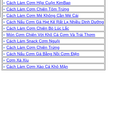
»
Cách Làm Cơm Hộp Cuộn KimBap
»
Cách Làm Cơm Chiên Tôm Trứng
»
Cách Làm Cơm Mẻ Không Cần Mẻ Cái
»
Cách Nấu Cơm Gà Hạt Kê Rất Lạ Nhiều Dinh Dưỡng
»
Cách Làm Cơm Chiên Bò Lúc Lắc
»
Món Cơm Chiên Với Khô Cá Cơm Và Trái Thơm
»
Cách Làm Snack Cơm Nguội
»
Cách Làm Cơm Chiên Trứng
»
Cách Nấu Cơm Gà Bằng Nồi Cơm Điện
»
Cơm Xá Xíu
»
Cách Làm Cơm Xào Cá Khô Mặn