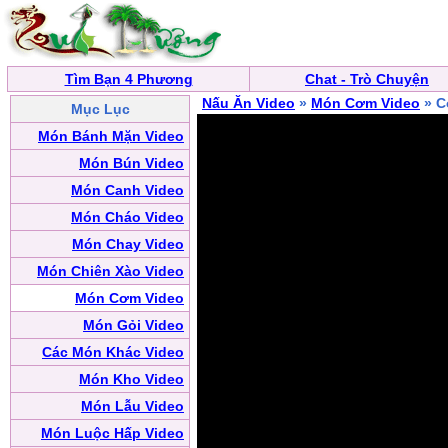
Tìm Bạn 4 Phương
Chat - Trò Chuyện
Nấu Ăn Video
»
Món Cơm Video
» C
Mục Lục
Món Bánh Mặn Video
Món Bún Video
Món Canh Video
Món Cháo Video
Món Chay Video
Món Chiên Xào Video
Món Cơm Video
Món Gỏi Video
Các Món Khác Video
Món Kho Video
Món Lẫu Video
Món Luộc Hấp Video