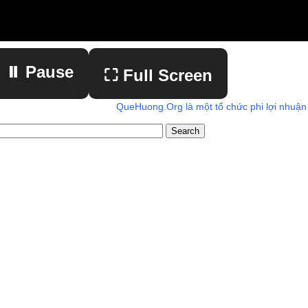
⏸ Pause
⛶ Full Screen
QueHuong.Org là một tổ chức phi lợi nhuận
▶ Play