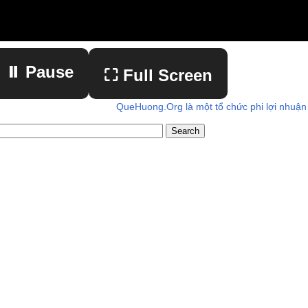
⏸ Pause
⛶ Full Screen
QueHuong.Org là một tổ chức phi lợi nhuận
▶ Play