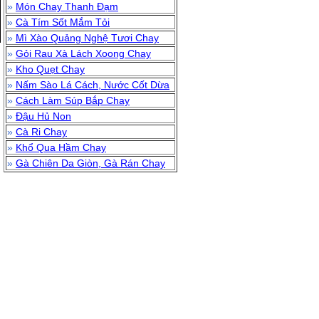
»
Món Chay Thanh Đạm
»
Cà Tím Sốt Mắm Tỏi
»
Mì Xào Quảng Nghệ Tươi Chay
»
Gỏi Rau Xà Lách Xoong Chay
»
Kho Quẹt Chay
»
Nấm Sào Lá Cách, Nước Cốt Dừa
»
Cách Làm Súp Bắp Chay
»
Đậu Hủ Non
»
Cà Ri Chay
»
Khổ Qua Hầm Chay
»
Gà Chiên Da Giòn, Gà Rán Chay