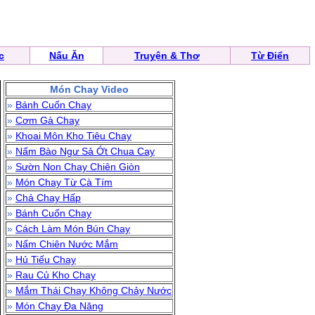
c
Nấu Ăn
Truyện & Thơ
Từ Điển
Món Chay Video
»
Bánh Cuốn Chay
»
Cơm Gà Chay
»
Khoai Môn Kho Tiêu Chay
»
Nấm Bào Ngư Sả Ớt Chua Cay
»
Sườn Non Chay Chiên Giòn
»
Món Chay Từ Cà Tím
»
Chả Chay Hấp
»
Bánh Cuốn Chay
»
Cách Làm Món Bún Chay
»
Nấm Chiên Nước Mắm
»
Hủ Tiếu Chay
»
Rau Củ Kho Chay
»
Mắm Thái Chay Không Chảy Nước
»
Món Chay Đa Năng