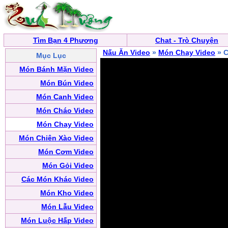
Tìm Bạn 4 Phương
Chat - Trò Chuyện
Nấu Ăn Video
»
Món Chay Video
» C
Mục Lục
Món Bánh Mặn Video
Món Bún Video
Món Canh Video
Món Cháo Video
Món Chay Video
Món Chiên Xào Video
Món Cơm Video
Món Gỏi Video
Các Món Khác Video
Món Kho Video
Món Lẫu Video
Món Luộc Hấp Video