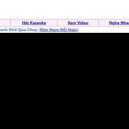
Hát Karaoke
Xem Video
Nghe Nhạ
anh Khổ Qua Chay
(
Món Ngon Mỗi Ngày
)