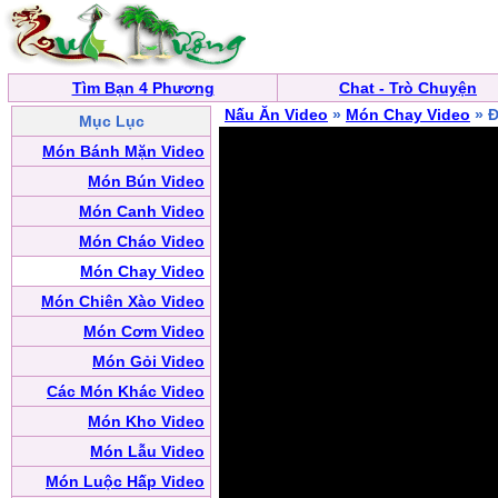
Tìm Bạn 4 Phương
Chat - Trò Chuyện
Nấu Ăn Video
»
Món Chay Video
» Đ
Mục Lục
Món Bánh Mặn Video
Món Bún Video
Món Canh Video
Món Cháo Video
Món Chay Video
Món Chiên Xào Video
Món Cơm Video
Món Gỏi Video
Các Món Khác Video
Món Kho Video
Món Lẫu Video
Món Luộc Hấp Video