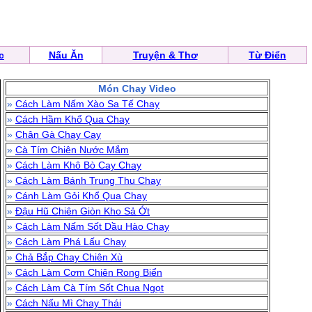
c
Nấu Ăn
Truyện & Thơ
Từ Điển
Món Chay Video
»
Cách Làm Nấm Xào Sa Tế Chay
»
Cách Hầm Khổ Qua Chay
»
Chân Gà Chay Cay
»
Cà Tím Chiên Nước Mắm
»
Cách Làm Khô Bò Cay Chay
»
Cách Làm Bánh Trung Thu Chay
»
Cánh Làm Gỏi Khổ Qua Chay
»
Đậu Hũ Chiên Giòn Kho Sả Ớt
»
Cách Làm Nấm Sốt Dầu Hào Chay
»
Cách Làm Phá Lấu Chay
»
Chả Bắp Chay Chiên Xù
»
Cách Làm Cơm Chiên Rong Biển
»
Cách Làm Cà Tím Sốt Chua Ngọt
»
Cách Nấu Mì Chay Thái