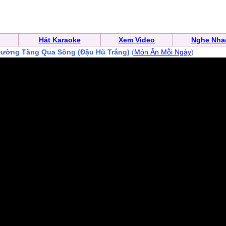
Hát Karaoke
Xem Video
Nghe Nhạ
ường Tăng Qua Sông (Đậu Hũ Trắng)
(
Món Ăn Mỗi Ngày
)