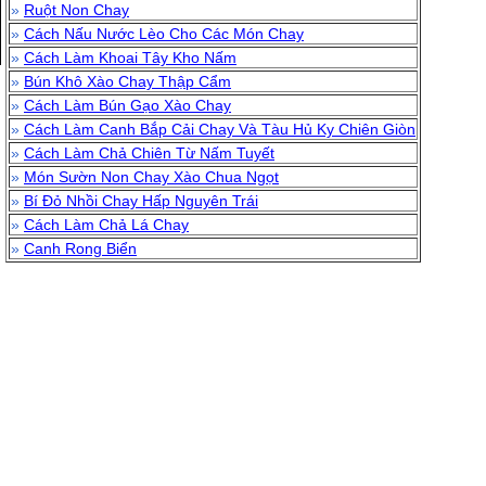
»
Ruột Non Chay
»
Cách Nấu Nước Lèo Cho Các Món Chay
»
Cách Làm Khoai Tây Kho Nấm
»
Bún Khô Xào Chay Thập Cẩm
»
Cách Làm Bún Gạo Xào Chay
»
Cách Làm Canh Bắp Cải Chay Và Tàu Hủ Ky Chiên Giòn
»
Cách Làm Chả Chiên Từ Nấm Tuyết
»
Món Sườn Non Chay Xào Chua Ngọt
»
Bí Đỏ Nhồi Chay Hấp Nguyên Trái
»
Cách Làm Chả Lá Chay
»
Canh Rong Biển