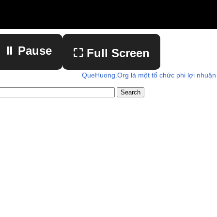
⏸ Pause
⛶ Full Screen
QueHuong.Org là một tổ chức phi lợi nhuận
▶ Play