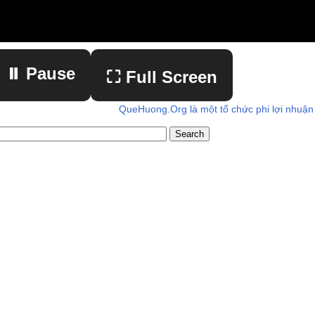
⏸ Pause
⛶ Full Screen
QueHuong.Org là một tổ chức phi lợi nhuận
▶ Play