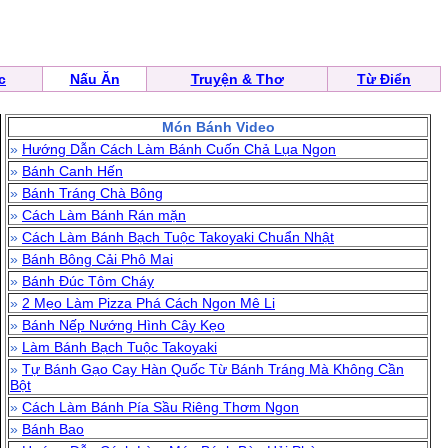
c
Nấu Ăn
Truyện & Thơ
Từ Điển
Món Bánh Video
»
Hướng Dẫn Cách Làm Bánh Cuốn Chả Lụa Ngon
»
Bánh Canh Hến
»
Bánh Tráng Chà Bông
»
Cách Làm Bánh Rán mặn
»
Cách Làm Bánh Bạch Tuộc Takoyaki Chuẩn Nhật
»
Bánh Bông Cải Phô Mai
»
Bánh Đúc Tôm Cháy
»
2 Mẹo Làm Pizza Phá Cách Ngon Mê Li
»
Bánh Nếp Nướng Hình Cây Kẹo
»
Làm Bánh Bạch Tuộc Takoyaki
»
Tự Bánh Gạo Cay Hàn Quốc Từ Bánh Tráng Mà Không Cần
Bột
»
Cách Làm Bánh Pía Sầu Riêng Thơm Ngon
»
Bánh Bao