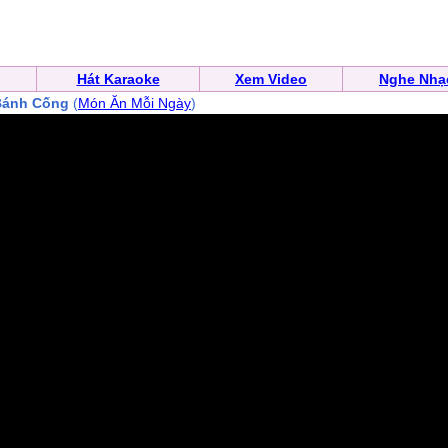
Hát Karaoke
Xem Video
Nghe Nhạ
Bánh Cống
(
Món Ăn Mỗi Ngày
)