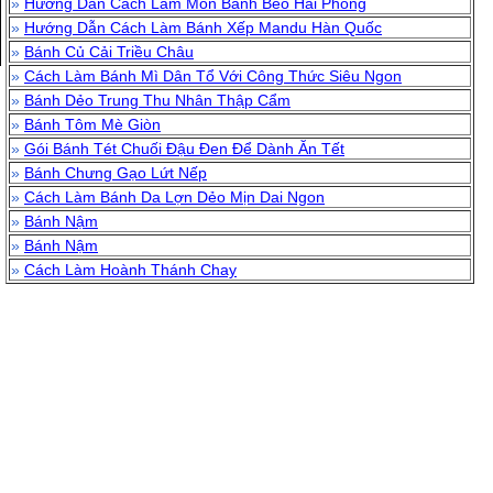
»
Hướng Dẫn Cách Làm Món Bánh Bèo Hải Phòng
»
Hướng Dẫn Cách Làm Bánh Xếp Mandu Hàn Quốc
»
Bánh Củ Cải Triều Châu
»
Cách Làm Bánh Mì Dân Tổ Với Công Thức Siêu Ngon
»
Bánh Dẻo Trung Thu Nhân Thập Cẩm
»
Bánh Tôm Mè Giòn
»
Gói Bánh Tét Chuối Đậu Đen Để Dành Ăn Tết
»
Bánh Chưng Gạo Lứt Nếp
»
Cách Làm Bánh Da Lợn Dẻo Mịn Dai Ngon
»
Bánh Nậm
»
Bánh Nậm
»
Cách Làm Hoành Thánh Chay