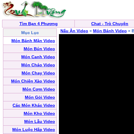
Tìm Bạn 4 Phương
Chat - Trò Chuyện
Nấu Ăn Video
»
Món Bánh Video
» 
Mục Lục
Món Bánh Mặn Video
Món Bún Video
Món Canh Video
Món Cháo Video
Món Chay Video
Món Chiên Xào Video
Món Cơm Video
Món Gỏi Video
Các Món Khác Video
Món Kho Video
Món Lẫu Video
Món Luộc Hấp Video