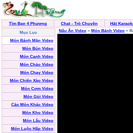
Tìm Bạn 4 Phương
Chat - Trò Chuyện
Hát Karaok
Nấu Ăn Video
»
Món Bánh Video
» B
Mục Lục
Món Bánh Mặn Video
Món Bún Video
Món Canh Video
Món Cháo Video
Món Chay Video
Món Chiên Xào Video
Món Cơm Video
Món Gỏi Video
Các Món Khác Video
Món Kho Video
Món Lẫu Video
Món Luộc Hấp Video