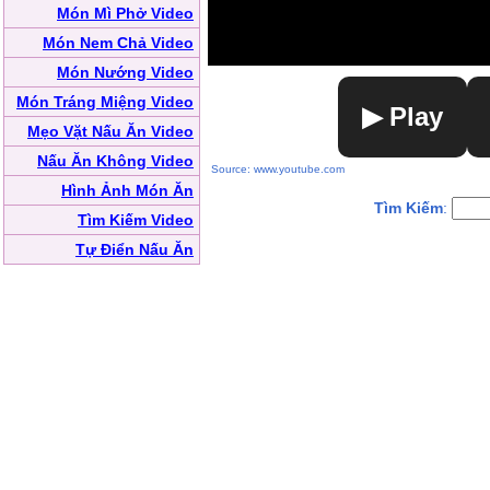
Món Mì Phở Video
Món Nem Chả Video
Món Nướng Video
Món Tráng Miệng Video
▶ Play
Mẹo Vặt Nấu Ăn Video
Nấu Ăn Không Video
Source: www.youtube.com
Hình Ảnh Món Ăn
Tìm Kiếm
:
Tìm Kiếm Video
Tự Điển Nấu Ăn