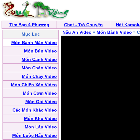
Tìm Bạn 4 Phương
Chat - Trò Chuyện
Hát Karaok
Nấu Ăn Video
»
Món Bánh Video
» C
Mục Lục
Món Bánh Mặn Video
Món Bún Video
Món Canh Video
Món Cháo Video
Món Chay Video
Món Chiên Xào Video
Món Cơm Video
Món Gỏi Video
Các Món Khác Video
Món Kho Video
Món Lẫu Video
Món Luộc Hấp Video