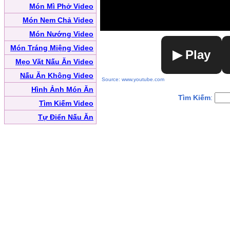
Món Mì Phở Video
Món Nem Chả Video
Món Nướng Video
Món Tráng Miệng Video
▶ Play
Mẹo Vặt Nấu Ăn Video
Nấu Ăn Không Video
Source: www.youtube.com
Hình Ảnh Món Ăn
Tìm Kiếm
:
Tìm Kiếm Video
Tự Điển Nấu Ăn