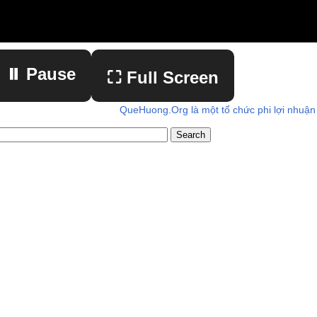
⏸ Pause
⛶ Full Screen
QueHuong.Org là một tổ chức phi lợi nhuận
▶ Play