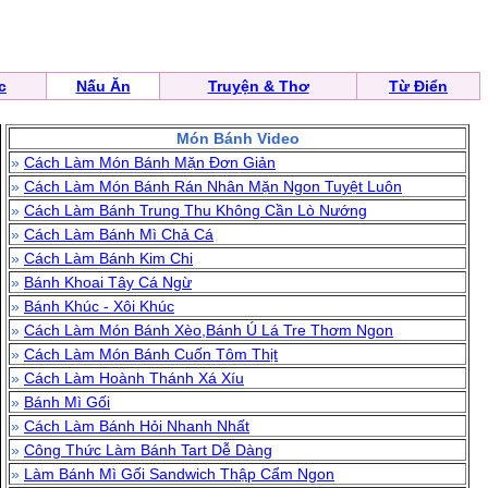
c
Nấu Ăn
Truyện & Thơ
Từ Điển
Món Bánh Video
»
Cách Làm Món Bánh Mặn Đơn Giản
»
Cách Làm Món Bánh Rán Nhân Mặn Ngon Tuyệt Luôn
»
Cách Làm Bánh Trung Thu Không Cần Lò Nướng
»
Cách Làm Bánh Mì Chả Cá
»
Cách Làm Bánh Kim Chi
»
Bánh Khoai Tây Cá Ngừ
»
Bánh Khúc - Xôi Khúc
»
Cách Làm Món Bánh Xèo,Bánh Ú Lá Tre Thơm Ngon
»
Cách Làm Món Bánh Cuốn Tôm Thịt
»
Cách Làm Hoành Thánh Xá Xíu
»
Bánh Mì Gối
»
Cách Làm Bánh Hỏi Nhanh Nhất
»
Công Thức Làm Bánh Tart Dễ Dàng
»
Làm Bánh Mì Gối Sandwich Thập Cẩm Ngon