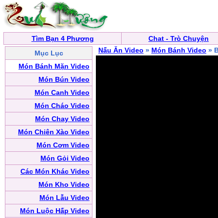
Tìm Bạn 4 Phương
Chat - Trò Chuyện
Nấu Ăn Video
»
Món Bánh Video
» B
Mục Lục
Món Bánh Mặn Video
Món Bún Video
Món Canh Video
Món Cháo Video
Món Chay Video
Món Chiên Xào Video
Món Cơm Video
Món Gỏi Video
Các Món Khác Video
Món Kho Video
Món Lẫu Video
Món Luộc Hấp Video