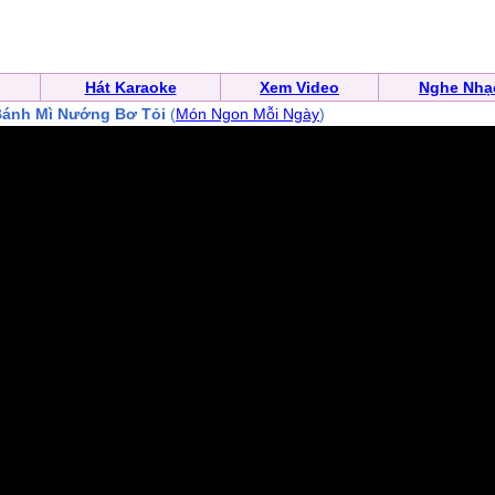
Hát Karaoke
Xem Video
Nghe Nhạ
ánh Mì Nướng Bơ Tỏi
(
Món Ngon Mỗi Ngày
)