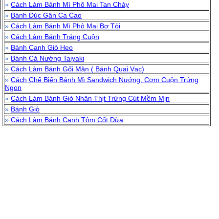
»
Cách Làm Bánh Mì Phô Mai Tan Chảy
»
Bánh Đúc Gân Ca Cao
»
Cách Làm Bánh Mì Phô Mai Bơ Tỏi
»
Cách Làm Bánh Tráng Cuộn
»
Bánh Canh Giò Heo
»
Bánh Cá Nướng Taiyaki
»
Cách Làm Bánh Gối Mặn ( Bánh Quai Vạc)
»
Cách Chế Biến Bánh Mì Sandwich Nướng, Cơm Cuộn Trứng
Ngon
»
Cách Làm Bánh Giò Nhân Thịt Trứng Cút Mềm Mịn
»
Bánh Giò
»
Cách Làm Bánh Canh Tôm Cốt Dừa