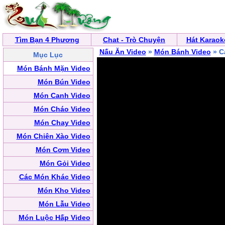
Tìm Bạn 4 Phương
Chat - Trò Chuyện
Hát Karaok
Nấu Ăn Video
»
Món Bánh Video
» C
Mục Lục
Món Bánh Mặn Video
Món Bún Video
Món Canh Video
Món Cháo Video
Món Chay Video
Món Chiên Xào Video
Món Cơm Video
Món Gỏi Video
Các Món Khác Video
Món Kho Video
Món Lẫu Video
Món Luộc Hấp Video