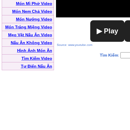
Món Mì Phở Video
Món Nem Chả Video
Món Nướng Video
Món Tráng Miệng Video
▶ Play
Mẹo Vặt Nấu Ăn Video
Nấu Ăn Không Video
Source: www.youtube.com
Hình Ảnh Món Ăn
Tìm Kiếm
:
Tìm Kiếm Video
Tự Điển Nấu Ăn