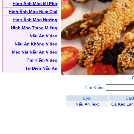
Hình Ảnh Món Mì Phở
Hình Ảnh Món Nem Chả
Hình Ảnh Món Nướng
Hình Món Tráng Miệng
Nấu Ăn Video
Nấu Ăn Không Video
Mẹo Vặt Nấu Ăn Video
Tìm Kiếm Video
Tự Điển Nấu Ăn
Tìm Kiếm
:
Loại
Các
Nấu Ăn Text
Cá Kèo Lăn