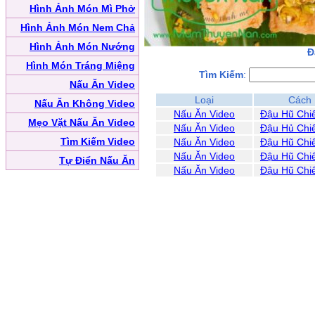
Hình Ảnh Món Mì Phở
Hình Ảnh Món Nem Chả
Hình Ảnh Món Nướng
Đ
Hình Món Tráng Miệng
Tìm Kiếm
:
Nấu Ăn Video
Loại
Cách
Nấu Ăn Không Video
Nấu Ăn Video
Đậu Hũ Chi
Mẹo Vặt Nấu Ăn Video
Nấu Ăn Video
Đậu Hủ Chi
Tìm Kiếm Video
Nấu Ăn Video
Đậu Hũ Chi
Nấu Ăn Video
Đậu Hũ Chi
Tự Điển Nấu Ăn
Nấu Ăn Video
Đậu Hũ Chi